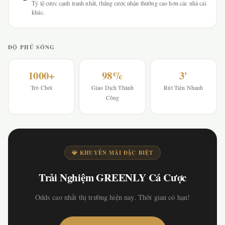
Tỷ lệ cược cạnh tranh nhất, thắng cược nhận thưởng cao hơn các nhà cái
khác.
ĐỘ PHỦ SÓNG
1000+
98%
3'
Trò Chơi
Giao Dịch Thành
Rút Tiền Nhanh
Công
💎 KHUYẾN MÃI ĐẶC BIỆT
Trải Nghiệm GREENLY Cá Cược
Odds cao nhất thị trường hiện nay. Thời gian có hạn!