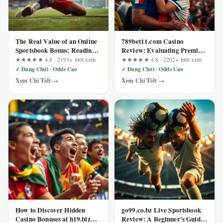
The Real Value of an Online
789bet11.com Casino
Sportsbook Bonus: Reading
Review: Evaluating Premium
Promotions Like a Bonus
Slot Adventures Through
★★★★★
4.8 · 2193+ lượt xem
★★★★★
4.8 · 2202+ lượt xem
Hunter
Transparency, Speed, and
✓ Đang Chơi · Odds Cao
✓ Đang Chơi · Odds Cao
Trust
Xem Chi Tiết →
Xem Chi Tiết →
How to Discover Hidden
go99.co.bz Live Sportsbook
Casino Bonuses at h19.biz
Review: A Beginner’s Guide