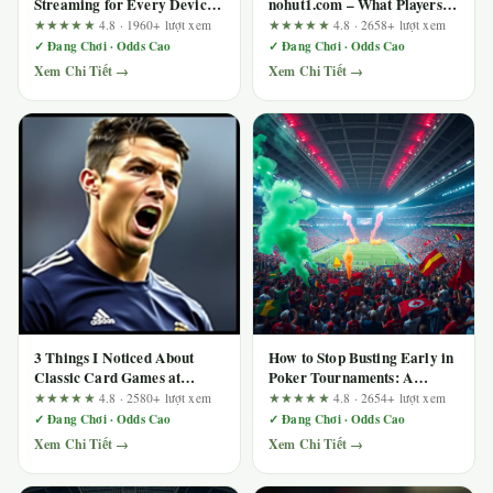
Streaming for Every Device:
nohut1.com – What Players
Who Actually Benefits and
Expect Versus What They
★★★★★
4.8 · 1960+ lượt xem
★★★★★
4.8 · 2658+ lượt xem
Who Should Look Elsewhere
Should Verify
✓ Đang Chơi · Odds Cao
✓ Đang Chơi · Odds Cao
Xem Chi Tiết →
Xem Chi Tiết →
3 Things I Noticed About
How to Stop Busting Early in
Classic Card Games at
Poker Tournaments: A
789winnd.com – And Who
Complete Strategy Guide for
★★★★★
4.8 · 2580+ lượt xem
★★★★★
4.8 · 2654+ lượt xem
Should Really Play Them
Tournament Players
✓ Đang Chơi · Odds Cao
✓ Đang Chơi · Odds Cao
Xem Chi Tiết →
Xem Chi Tiết →