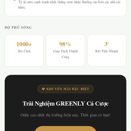
Tỷ lệ cược cạnh tranh nhất, thắng cược nhận thưởng cao hơn các nhà cái
khác.
ĐỘ PHỦ SÓNG
1000+
98%
3'
Trò Chơi
Giao Dịch Thành
Rút Tiền Nhanh
Công
💎 KHUYẾN MÃI ĐẶC BIỆT
Trải Nghiệm GREENLY Cá Cược
Odds cao nhất thị trường hiện nay. Thời gian có hạn!