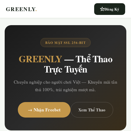
GREENLY
.
Đăng Ký
BẢO MẬT SSL 256-BIT
GREENLY
— Thể Thao
Trực Tuyến
Chuyên nghiệp cho người chơi Việt — Khuyến mãi tân
thủ 100%, trải nghiệm mượt mà.
→ Nhận Freebet
Xem Thể Thao