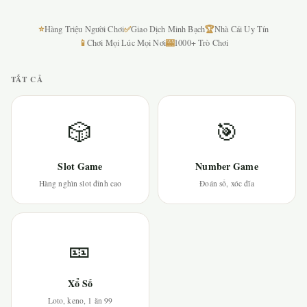
⭐
✅
🏆
Hàng Triệu Người Chơi
Giao Dịch Minh Bạch
Nhà Cái Uy Tín
📱
🎰
Chơi Mọi Lúc Mọi Nơi
1000+ Trò Chơi
TẤT CẢ
🎲
🎯
Slot Game
Number Game
Hàng nghìn slot đỉnh cao
Đoán số, xóc đĩa
🎫
Xổ Số
Loto, keno, 1 ăn 99