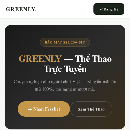
GREENLY
.
Đăng Ký
BẢO MẬT SSL 256-BIT
GREENLY
— Thể Thao
Trực Tuyến
Chuyên nghiệp cho người chơi Việt — Khuyến mãi tân
thủ 100%, trải nghiệm mượt mà.
→ Nhận Freebet
Xem Thể Thao