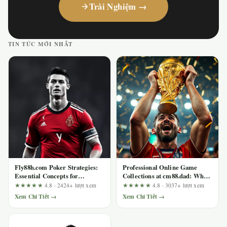
Trải Nghiệm →
TIN TỨC MỚI NHẤT
Fly88h.com Poker Strategies:
Professional Online Game
Essential Concepts for
Collections at cm88.dad: What
Beginners
to Check Before You Trust the
★★★★★
4.8 · 2424+ lượt xem
★★★★★
4.8 · 3037+ lượt xem
Experience
Xem Chi Tiết →
Xem Chi Tiết →