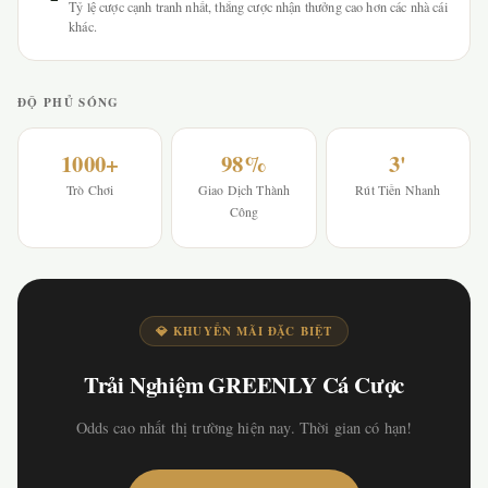
Tỷ lệ cược cạnh tranh nhất, thắng cược nhận thưởng cao hơn các nhà cái
khác.
ĐỘ PHỦ SÓNG
1000+
98%
3'
Trò Chơi
Giao Dịch Thành
Rút Tiền Nhanh
Công
💎 KHUYẾN MÃI ĐẶC BIỆT
Trải Nghiệm GREENLY Cá Cược
Odds cao nhất thị trường hiện nay. Thời gian có hạn!