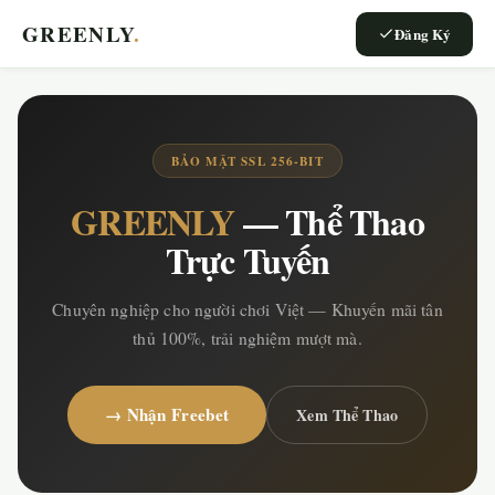
GREENLY
.
Đăng Ký
BẢO MẬT SSL 256-BIT
GREENLY
— Thể Thao
Trực Tuyến
Chuyên nghiệp cho người chơi Việt — Khuyến mãi tân
thủ 100%, trải nghiệm mượt mà.
→ Nhận Freebet
Xem Thể Thao