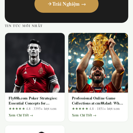
Trải Nghiệm →
TIN TỨC MỚI NHẤT
Fly88h.com Poker Strategies:
Professional Online Game
Essential Concepts for
Collections at cm88.dad: What
Beginners
to Check Before You Trust the
★★★★★
4.8 · 3395+ lượt xem
★★★★★
4.8 · 1851+ lượt xem
Experience
Xem Chi Tiết →
Xem Chi Tiết →