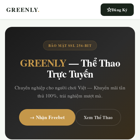
GREENLY
.
Đăng Ký
BẢO MẬT SSL 256-BIT
GREENLY
— Thể Thao
Trực Tuyến
Chuyên nghiệp cho người chơi Việt — Khuyến mãi tân
thủ 100%, trải nghiệm mượt mà.
→ Nhận Freebet
Xem Thể Thao