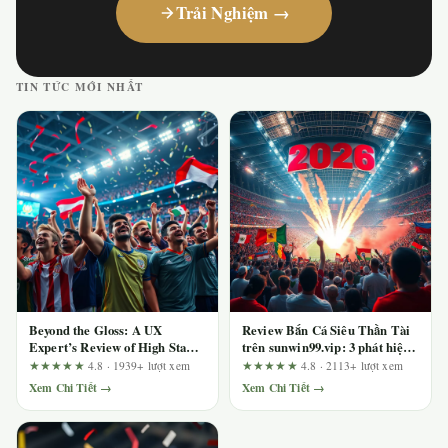
Trải Nghiệm →
TIN TỨC MỚI NHẤT
Beyond the Gloss: A UX
Review Bắn Cá Siêu Thần Tài
Expert’s Review of High Stakes
trên sunwin99.vip: 3 phát hiện
Poker Tables and Premium
trước khi bạn nạp xu
★★★★★
4.8 · 1939+ lượt xem
★★★★★
4.8 · 2113+ lượt xem
Rewards at mm88.observer
Xem Chi Tiết →
Xem Chi Tiết →