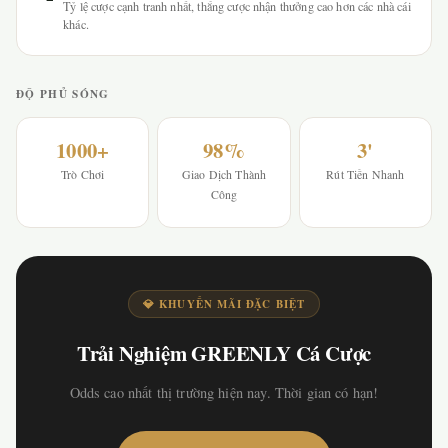
Tỷ lệ cược cạnh tranh nhất, thắng cược nhận thưởng cao hơn các nhà cái
khác.
ĐỘ PHỦ SÓNG
1000+
98%
3'
Trò Chơi
Giao Dịch Thành
Rút Tiền Nhanh
Công
💎 KHUYẾN MÃI ĐẶC BIỆT
Trải Nghiệm GREENLY Cá Cược
Odds cao nhất thị trường hiện nay. Thời gian có hạn!