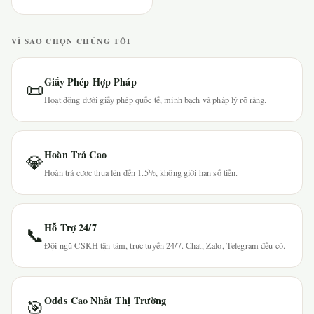
VÌ SAO CHỌN CHÚNG TÔI
Giấy Phép Hợp Pháp
📜
Hoạt động dưới giấy phép quốc tế, minh bạch và pháp lý rõ ràng.
Hoàn Trả Cao
💎
Hoàn trả cược thua lên đến 1.5%, không giới hạn số tiền.
Hỗ Trợ 24/7
📞
Đội ngũ CSKH tận tâm, trực tuyến 24/7. Chat, Zalo, Telegram đều có.
Odds Cao Nhất Thị Trường
🎯