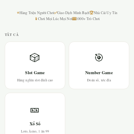
⭐
✅
🏆
Hàng Triệu Người Chơi
Giao Dịch Minh Bạch
Nhà Cái Uy Tín
📱
🎰
Chơi Mọi Lúc Mọi Nơi
1000+ Trò Chơi
TẤT CẢ
🎲
🎯
Slot Game
Number Game
Hàng nghìn slot đỉnh cao
Đoán số, xóc đĩa
🎫
Xổ Số
Loto, keno, 1 ăn 99