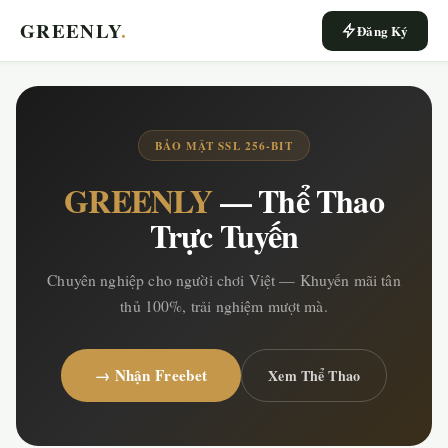
GREENLY
.
Đăng Ký
BẢO MẬT SSL 256-BIT
GREENLY
— Thể Thao
Trực Tuyến
Chuyên nghiệp cho người chơi Việt — Khuyến mãi tân
thủ 100%, trải nghiệm mượt mà.
→ Nhận Freebet
Xem Thể Thao