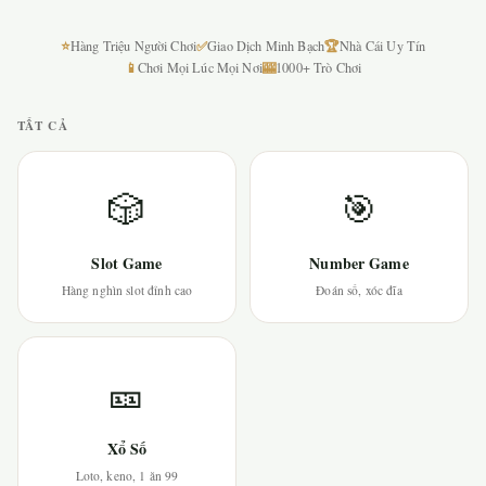
⭐
✅
🏆
Hàng Triệu Người Chơi
Giao Dịch Minh Bạch
Nhà Cái Uy Tín
📱
🎰
Chơi Mọi Lúc Mọi Nơi
1000+ Trò Chơi
TẤT CẢ
🎲
🎯
Slot Game
Number Game
Hàng nghìn slot đỉnh cao
Đoán số, xóc đĩa
🎫
Xổ Số
Loto, keno, 1 ăn 99