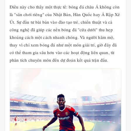
Điều này cho thấy một thực tế: bóng đá châu Á không còn
là "sân chơi riêng" của Nhật Bản, Hàn Quốc hay Ả Rập Xê
Út. Sự đầu tư bài bản vào đào tạo trẻ, chiến thuật và cả
công nghệ đã giúp các nền bóng đá "cửa dưới" thu hẹp
khoảng cách một cách nhanh chóng. Và người hâm mộ,
thay vì chỉ xem bóng đá như một môn giải trí, giờ đây đã
có thể tham gia sâu hơn vào các hoạt động liên quan, từ
phân tích chuyên môn đến dự đoán kết quả trận đấu.