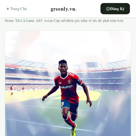
greenly.vn
.
Trang Chủ
Đăng Ký
Home
›
Tất Cả Game
›
AFC Asian Cup mở thêm góc nhìn về tốc độ phát triển bón