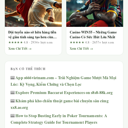
Đội tuyển nào sở hữu hàng tiền
Casino WIN55 – Những Game
vệ giàu tính sáng tạo hơn cùng
Casino Có Sức Hút Lớn Nhất
sky88a1.com
★★★★★
4.8 · 2934+ lượt xem
★★★★★
4.8 · 2657+ lượt xem
Xem Chi Tiết →
Xem Chi Tiết →
BẠN CÓ THỂ THÍCH
App s666vietnam.com – Trải Nghiệm Game Mượt Mà Mọi
🎰
Lúc: Kỳ Vọng, Kiểm Chứng và Chọn Lọc
Explore Premium Baccarat Experiences on s8s8-88k.org
🎰
Khám phá kho chiến thuật game bài chuyên sâu cùng
🎰
xx8.ae.org
How to Stop Busting Early in Poker Tournaments: A
🎰
Complete Strategy Guide for Tournament Players