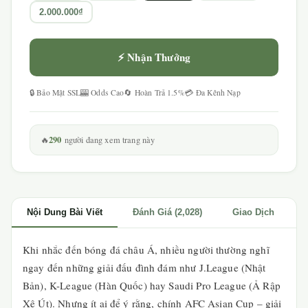
2.000.000₫
⚡ Nhận Thưởng
🔒 Bảo Mật SSL
🎰 Odds Cao
🔄 Hoàn Trả 1.5%
💳 Đa Kênh Nạp
290
🔥
người đang xem trang này
Nội Dung Bài Viết
Đánh Giá (2,028)
Giao Dịch
Khi nhắc đến bóng đá châu Á, nhiều người thường nghĩ
ngay đến những giải đấu đình đám như J.League (Nhật
Bản), K-League (Hàn Quốc) hay Saudi Pro League (Ả Rập
Xê Út). Nhưng ít ai để ý rằng, chính AFC Asian Cup – giải