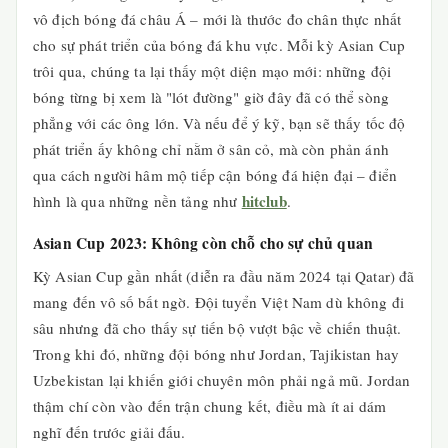
vô địch bóng đá châu Á – mới là thước đo chân thực nhất
cho sự phát triển của bóng đá khu vực. Mỗi kỳ Asian Cup
trôi qua, chúng ta lại thấy một diện mạo mới: những đội
bóng từng bị xem là "lót đường" giờ đây đã có thể sòng
phẳng với các ông lớn. Và nếu để ý kỹ, bạn sẽ thấy tốc độ
phát triển ấy không chỉ nằm ở sân cỏ, mà còn phản ánh
qua cách người hâm mộ tiếp cận bóng đá hiện đại – điển
hitclub
hình là qua những nền tảng như
.
Asian Cup 2023: Không còn chỗ cho sự chủ quan
Kỳ Asian Cup gần nhất (diễn ra đầu năm 2024 tại Qatar) đã
mang đến vô số bất ngờ. Đội tuyển Việt Nam dù không đi
sâu nhưng đã cho thấy sự tiến bộ vượt bậc về chiến thuật.
Trong khi đó, những đội bóng như Jordan, Tajikistan hay
Uzbekistan lại khiến giới chuyên môn phải ngả mũ. Jordan
thậm chí còn vào đến trận chung kết, điều mà ít ai dám
nghĩ đến trước giải đấu.