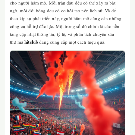
cho người hâm mộ. Mỗi trận đấu đều có thể xảy ra bất
ngờ, mỗi đội bóng đều có cơ hội tạo nên lịch sử. Và để
theo kịp sự phát triển này, người hâm mộ cũng cần những
công cụ hỗ trợ đắc lực. Một trong số đó chính là các nền
tảng cập nhật thông tin, tỷ lệ, và phân tích chuyên sâu –
hitclub
thứ mà
đang cung cấp một cách hiệu quả.