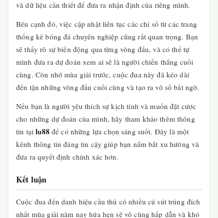
và dữ liệu cần thiết để đưa ra nhận định của riêng mình.
Bên cạnh đó, việc cập nhật liên tục các chỉ số từ các trang
thống kê bóng đá chuyên nghiệp cũng rất quan trọng. Bạn
sẽ thấy rõ sự biến động qua từng vòng đấu, và có thể tự
mình đưa ra dự đoán xem ai sẽ là người chiến thắng cuối
cùng. Còn nhớ mùa giải trước, cuộc đua này đã kéo dài
đến tận những vòng đấu cuối cùng và tạo ra vô số bất ngờ.
Nếu bạn là người yêu thích sự kịch tính và muốn đặt cược
cho những dự đoán của mình, hãy tham khảo thêm thông
lu88
tin tại
để có những lựa chọn sáng suốt. Đây là một
kênh thông tin đáng tin cậy giúp bạn nắm bắt xu hướng và
đưa ra quyết định chính xác hơn.
Kết luận
Cuộc đua đến danh hiệu cầu thủ có nhiều cú sút trúng đích
nhất mùa giải năm nay hứa hẹn sẽ vô cùng hấp dẫn và khó