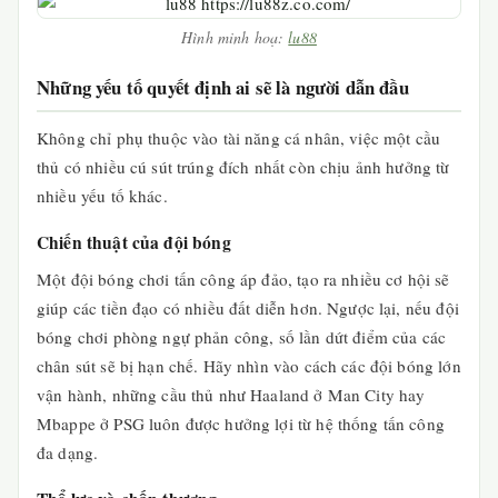
Hình minh hoạ:
lu88
Những yếu tố quyết định ai sẽ là người dẫn đầu
Không chỉ phụ thuộc vào tài năng cá nhân, việc một cầu
thủ có nhiều cú sút trúng đích nhất còn chịu ảnh hưởng từ
nhiều yếu tố khác.
Chiến thuật của đội bóng
Một đội bóng chơi tấn công áp đảo, tạo ra nhiều cơ hội sẽ
giúp các tiền đạo có nhiều đất diễn hơn. Ngược lại, nếu đội
bóng chơi phòng ngự phản công, số lần dứt điểm của các
chân sút sẽ bị hạn chế. Hãy nhìn vào cách các đội bóng lớn
vận hành, những cầu thủ như Haaland ở Man City hay
Mbappe ở PSG luôn được hưởng lợi từ hệ thống tấn công
đa dạng.