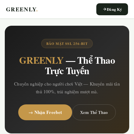
GREENLY
.
Đăng Ký
BẢO MẬT SSL 256-BIT
GREENLY
— Thể Thao
Trực Tuyến
Chuyên nghiệp cho người chơi Việt — Khuyến mãi tân
thủ 100%, trải nghiệm mượt mà.
→ Nhận Freebet
Xem Thể Thao