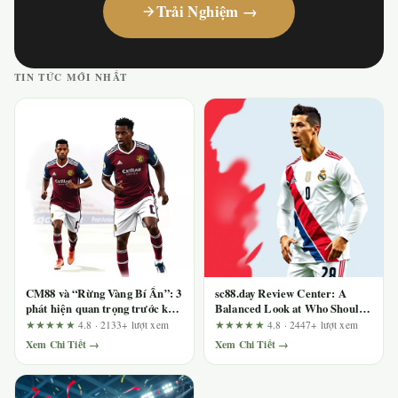
Trải Nghiệm →
TIN TỨC MỚI NHẤT
CM88 và “Rừng Vàng Bí Ẩn”: 3
sc88.day Review Center: A
phát hiện quan trọng trước khi
Balanced Look at Who Should
bạn tin vào quảng cáo
Use It
★★★★★
4.8 · 2133+ lượt xem
★★★★★
4.8 · 2447+ lượt xem
Xem Chi Tiết →
Xem Chi Tiết →