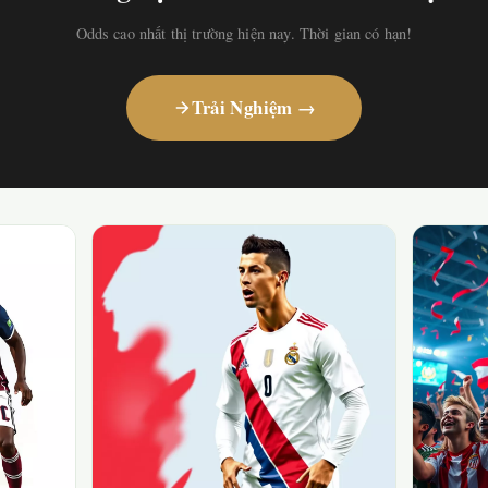
Odds cao nhất thị trường hiện nay. Thời gian có hạn!
Trải Nghiệm →