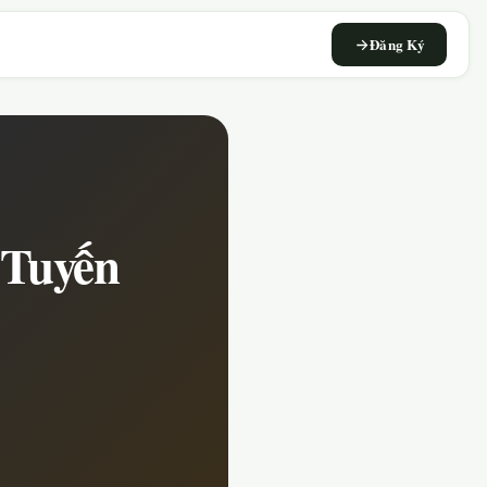
Đăng Ký
 Tuyến