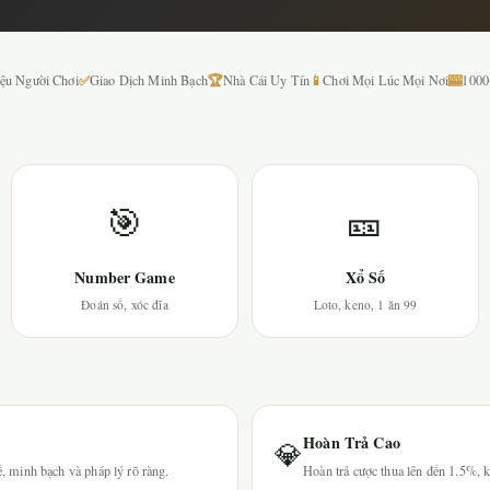
✅
🏆
📱
🎰
ệu Người Chơi
Giao Dịch Minh Bạch
Nhà Cái Uy Tín
Chơi Mọi Lúc Mọi Nơi
1000
🎯
🎫
Number Game
Xổ Số
Đoán số, xóc đĩa
Loto, keno, 1 ăn 99
Hoàn Trả Cao
💎
, minh bạch và pháp lý rõ ràng.
Hoàn trả cược thua lên đến 1.5%, k