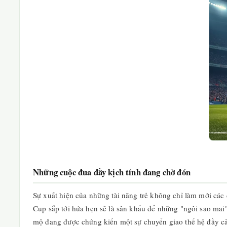
Những cuộc đua đầy kịch tính đang chờ đón
Sự xuất hiện của những tài năng trẻ không chỉ làm mới cá
Cup sắp tới hứa hẹn sẽ là sân khấu để những "ngôi sao mai
mộ đang được chứng kiến một sự chuyển giao thế hệ đầy cả