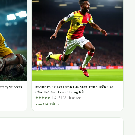
ottery Success
hitclubvn.uk.net Đánh Giá Màn Trình Diễn Các
Cầu Thủ Sau Trận Chung Kết
★★★★★
4.8 · 3108+ lượt xem
Xem Chi Tiết →