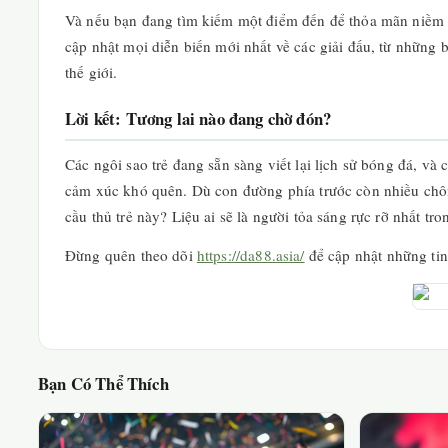
Và nếu bạn đang tìm kiếm một điểm đến để thỏa mãn niềm đ
cập nhật mọi diễn biến mới nhất về các giải đấu, từ những
thế giới.
Lời kết: Tương lai nào đang chờ đón?
Các ngôi sao trẻ đang sẵn sàng viết lại lịch sử bóng đá,
cảm xúc khó quên. Dù con đường phía trước còn nhiều chông
cầu thủ trẻ này? Liệu ai sẽ là người tỏa sáng rực rỡ nhất t
Đừng quên theo dõi
https://da88.asia/
để cập nhật những tin
Bạn Có Thể Thích