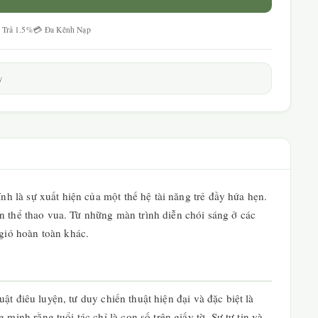
 Trả 1.5%
💳 Đa Kênh Nạp
y
 là sự xuất hiện của một thế hệ tài năng trẻ đầy hứa hẹn.
n thể thao vua. Từ những màn trình diễn chói sáng ở các
gió hoàn toàn khác.
t điêu luyện, tư duy chiến thuật hiện đại và đặc biệt là
nh rằng tuổi tác chỉ là con số trên giấy tờ. Sự tự tin và