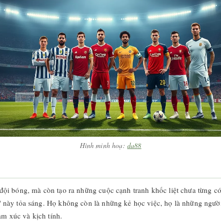
Hình minh hoạ:
da88
c đội bóng, mà còn tạo ra những cuộc cạnh tranh khốc liệt chưa từng
" này tỏa sáng. Họ không còn là những kẻ học việc, họ là những ngườ
m xúc và kịch tính.