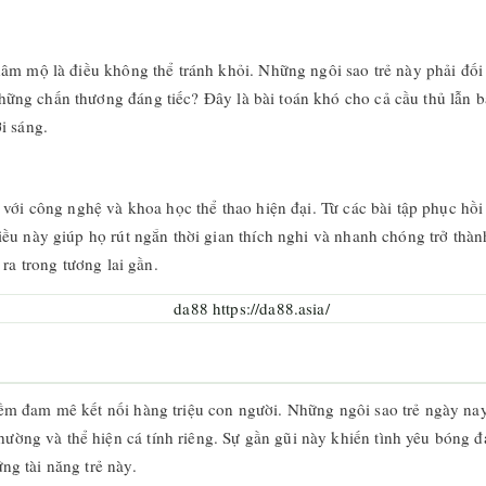
 hâm mộ là điều không thể tránh khỏi. Những ngôi sao trẻ này phải đối
hững chấn thương đáng tiếc? Đây là bài toán khó cho cả cầu thủ lẫn b
i sáng.
n với công nghệ và khoa học thể thao hiện đại. Từ các bài tập phục hồ
Điều này giúp họ rút ngắn thời gian thích nghi và nhanh chóng trở th
 ra trong tương lai gần.
ềm đam mê kết nối hàng triệu con người. Những ngôi sao trẻ ngày nay 
ờng và thể hiện cá tính riêng. Sự gần gũi này khiến tình yêu bóng 
ng tài năng trẻ này.