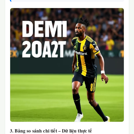
3. Bảng so sánh chi tiết – Dữ liệu thực tế