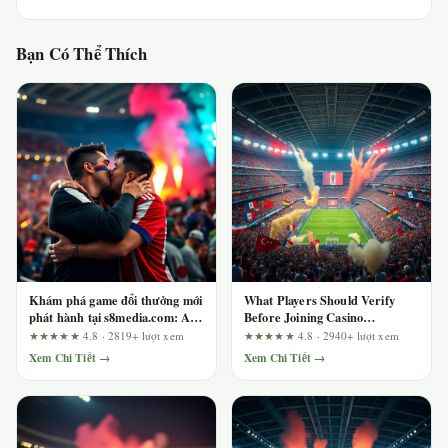
Bạn Có Thể Thích
Khám phá game đổi thưởng mới
What Players Should Verify
phát hành tại s8media.com: Ai
Before Joining Casino
nên chơi và ai nên tránh?
Tournaments Promoted by
★★★★★
4.8 · 2819+ lượt xem
★★★★★
4.8 · 2940+ lượt xem
kubett1.com
Xem Chi Tiết →
Xem Chi Tiết →