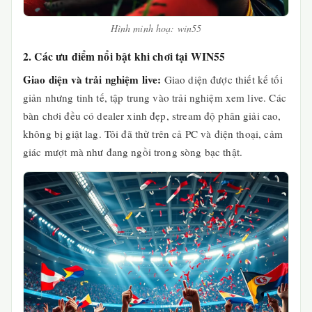
Hình minh hoạ: win55
2. Các ưu điểm nổi bật khi chơi tại WIN55
Giao diện và trải nghiệm live:
Giao diện được thiết kế tối
giản nhưng tinh tế, tập trung vào trải nghiệm xem live. Các
bàn chơi đều có dealer xinh đẹp, stream độ phân giải cao,
không bị giật lag. Tôi đã thử trên cả PC và điện thoại, cảm
giác mượt mà như đang ngồi trong sòng bạc thật.