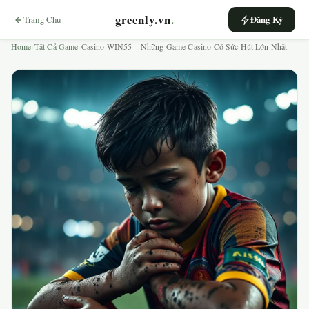
greenly.vn
.
Trang Chủ
Đăng Ký
Home
›
Tất Cả Game
›
Casino WIN55 – Những Game Casino Có Sức Hút Lớn Nhất