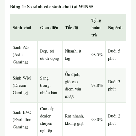
Bảng 1: So sánh các sảnh chơi tại WIN55
Tỷ lệ
Sảnh chơi
Giao diện
Tốc độ
hoàn
Nạp/rút
trả
Sảnh AG
Đẹp, tối
Nhanh, ít
Dưới 5
(Asia
98.5%
ưu di động
lag
phút
Gaming)
Ổn định,
Sảnh WM
Sang
giờ cao
Dưới 3
(Dream
trọng,
98.8%
điểm vẫn
phút
Gaming)
nhiều bàn
mượt
Cao cấp,
Sảnh EVO
dealer
Rất nhanh,
Dưới 2
(Evolution
99.0%
chuyên
không giật
phút
Gaming)
nghiệp