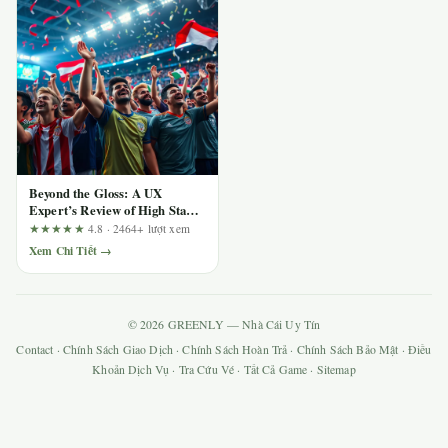
Beyond the Gloss: A UX
Expert’s Review of High Stakes
Poker Tables and Premium
★★★★★
4.8 · 2464+ lượt xem
Rewards at mm88.observer
Xem Chi Tiết →
© 2026 GREENLY — Nhà Cái Uy Tín
Contact
·
Chính Sách Giao Dịch
·
Chính Sách Hoàn Trả
·
Chính Sách Bảo Mật
·
Điều
Khoản Dịch Vụ
·
Tra Cứu Vé
·
Tất Cả Game
·
Sitemap