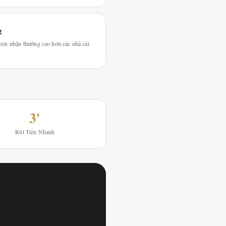
g
cược nhận thưởng cao hơn các nhà cái
3'
Rút Tiền Nhanh