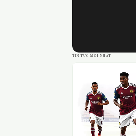
TIN TỨC MỚI NHẤT