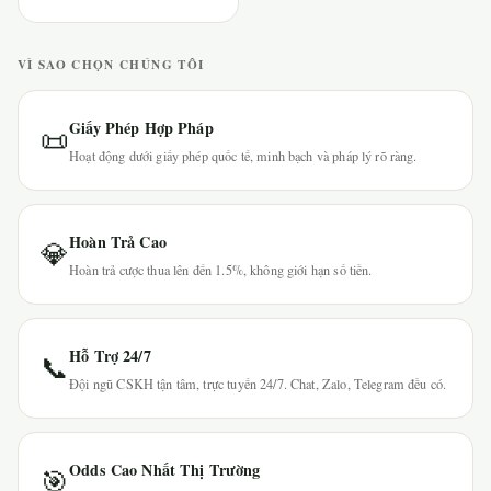
VÌ SAO CHỌN CHÚNG TÔI
Giấy Phép Hợp Pháp
📜
Hoạt động dưới giấy phép quốc tế, minh bạch và pháp lý rõ ràng.
Hoàn Trả Cao
💎
Hoàn trả cược thua lên đến 1.5%, không giới hạn số tiền.
Hỗ Trợ 24/7
📞
Đội ngũ CSKH tận tâm, trực tuyến 24/7. Chat, Zalo, Telegram đều có.
Odds Cao Nhất Thị Trường
🎯