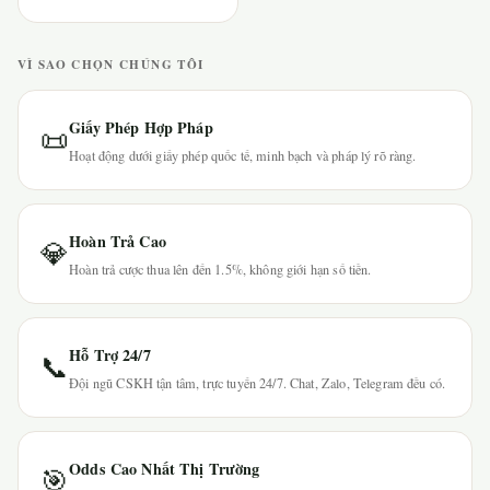
VÌ SAO CHỌN CHÚNG TÔI
Giấy Phép Hợp Pháp
📜
Hoạt động dưới giấy phép quốc tế, minh bạch và pháp lý rõ ràng.
Hoàn Trả Cao
💎
Hoàn trả cược thua lên đến 1.5%, không giới hạn số tiền.
Hỗ Trợ 24/7
📞
Đội ngũ CSKH tận tâm, trực tuyến 24/7. Chat, Zalo, Telegram đều có.
Odds Cao Nhất Thị Trường
🎯