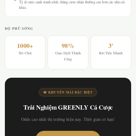
Tỷ lệ cược cạnh tranh nhất, thắng cược nhận thưởng cao hơn các nhà cái
khác.
ĐỘ PHỦ SÓNG
1000+
98%
3'
Trò Chơi
Giao Dịch Thành
Rút Tiền Nhanh
Công
💎 KHUYẾN MÃI ĐẶC BIỆT
Trải Nghiệm GREENLY Cá Cược
Odds cao nhất thị trường hiện nay. Thời gian có hạn!