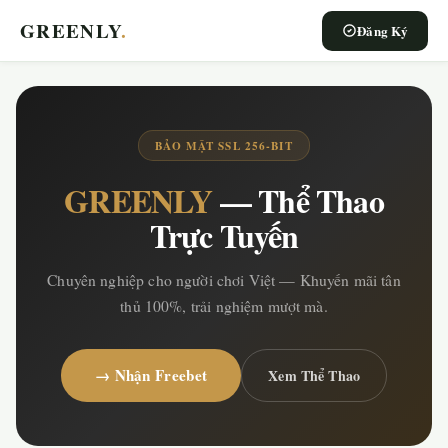
GREENLY
.
Đăng Ký
BẢO MẬT SSL 256-BIT
GREENLY
— Thể Thao
Trực Tuyến
Chuyên nghiệp cho người chơi Việt — Khuyến mãi tân
thủ 100%, trải nghiệm mượt mà.
→ Nhận Freebet
Xem Thể Thao