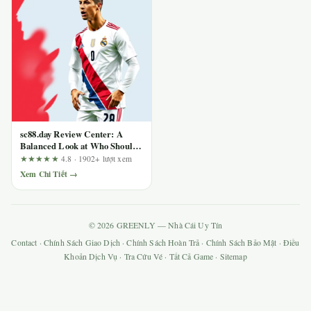
sc88.day Review Center: A
Balanced Look at Who Should
Use It
★★★★★
4.8 · 1902+ lượt xem
Xem Chi Tiết →
© 2026 GREENLY — Nhà Cái Uy Tín
Contact
·
Chính Sách Giao Dịch
·
Chính Sách Hoàn Trả
·
Chính Sách Bảo Mật
·
Điều
Khoản Dịch Vụ
·
Tra Cứu Vé
·
Tất Cả Game
·
Sitemap