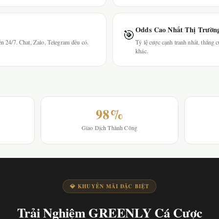
Odds Cao Nhất Thị Trườn
🎯
n 24/7. Chat, Zalo, Telegram đều có.
Tỷ lệ cược cạnh tranh nhất, thắng 
khác.
98%
Giao Dịch Thành Công
💎 KHUYẾN MÃI ĐẶC BIỆT
Trải Nghiệm GREENLY Cá Cược