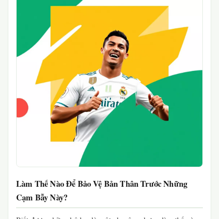
Làm Thế Nào Để Bảo Vệ Bản Thân Trước Những
Cạm Bẫy Này?