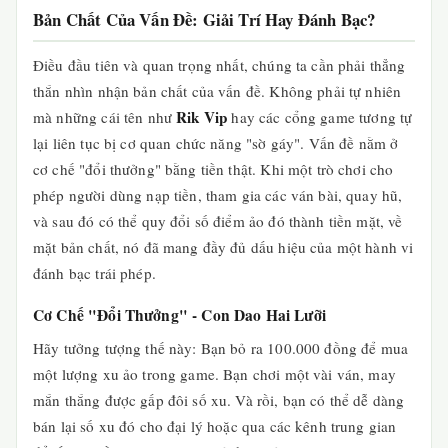
Bản Chất Của Vấn Đề: Giải Trí Hay Đánh Bạc?
Điều đầu tiên và quan trọng nhất, chúng ta cần phải thẳng
thắn nhìn nhận bản chất của vấn đề. Không phải tự nhiên
Rik Vip
mà những cái tên như
hay các cổng game tương tự
lại liên tục bị cơ quan chức năng "sờ gáy". Vấn đề nằm ở
cơ chế "đổi thưởng" bằng tiền thật. Khi một trò chơi cho
phép người dùng nạp tiền, tham gia các ván bài, quay hũ,
và sau đó có thể quy đổi số điểm ảo đó thành tiền mặt, về
mặt bản chất, nó đã mang đầy đủ dấu hiệu của một hành vi
đánh bạc trái phép.
Cơ Chế "Đổi Thưởng" - Con Dao Hai Lưỡi
Hãy tưởng tượng thế này: Bạn bỏ ra 100.000 đồng để mua
một lượng xu ảo trong game. Bạn chơi một vài ván, may
mắn thắng được gấp đôi số xu. Và rồi, bạn có thể dễ dàng
bán lại số xu đó cho đại lý hoặc qua các kênh trung gian