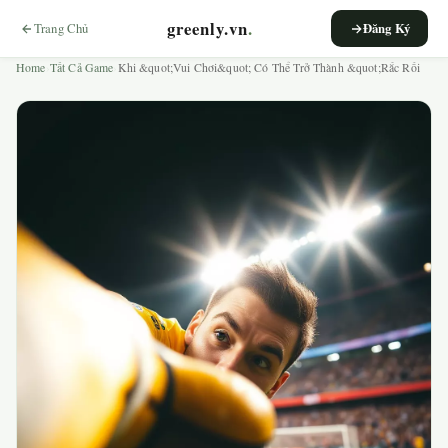
greenly.vn
.
Trang Chủ
Đăng Ký
Home
›
Tất Cả Game
›
Khi &quot;Vui Chơi&quot; Có Thể Trở Thành &quot;Rắc Rối