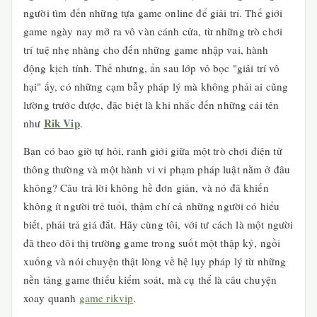
người tìm đến những tựa game online để giải trí. Thế giới
game ngày nay mở ra vô vàn cánh cửa, từ những trò chơi
trí tuệ nhẹ nhàng cho đến những game nhập vai, hành
động kịch tính. Thế nhưng, ẩn sau lớp vỏ bọc "giải trí vô
hại" ấy, có những cạm bẫy pháp lý mà không phải ai cũng
lường trước được, đặc biệt là khi nhắc đến những cái tên
Rik Vip
như
.
Bạn có bao giờ tự hỏi, ranh giới giữa một trò chơi điện tử
thông thường và một hành vi vi phạm pháp luật nằm ở đâu
không? Câu trả lời không hề đơn giản, và nó đã khiến
không ít người trẻ tuổi, thậm chí cả những người có hiểu
biết, phải trả giá đắt. Hãy cùng tôi, với tư cách là một người
đã theo dõi thị trường game trong suốt một thập kỷ, ngồi
xuống và nói chuyện thật lòng về hệ lụy pháp lý từ những
nền tảng game thiếu kiểm soát, mà cụ thể là câu chuyện
xoay quanh
game rikvip
.