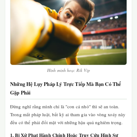
Hình minh hoạ: Rik Vip
Những Hệ Lụy Pháp Lý Trực Tiếp Mà Bạn Có Thể
Gặp Phải
Đừng nghĩ rằng mình chỉ là "con cá nhỏ" thì sẽ an toàn.
Trong mắt pháp luật, bất kỳ ai tham gia vào vòng xoáy này
đều có thể phải đối mặt với những hậu quả nghiêm trọng.
1. Bị Xử Phạt Hành Chính Hoặc Truy Cứu Hình Sự