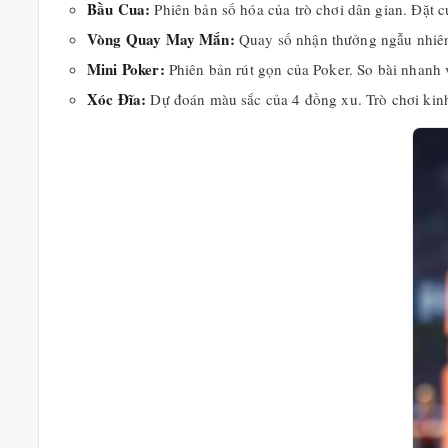
Bầu Cua:
Phiên bản số hóa của trò chơi dân gian. Đặt cư
Vòng Quay May Mắn:
Quay số nhận thưởng ngẫu nhiên
Mini Poker:
Phiên bản rút gọn của Poker. So bài nhanh v
Xóc Đĩa:
Dự đoán màu sắc của 4 đồng xu. Trò chơi kinh 