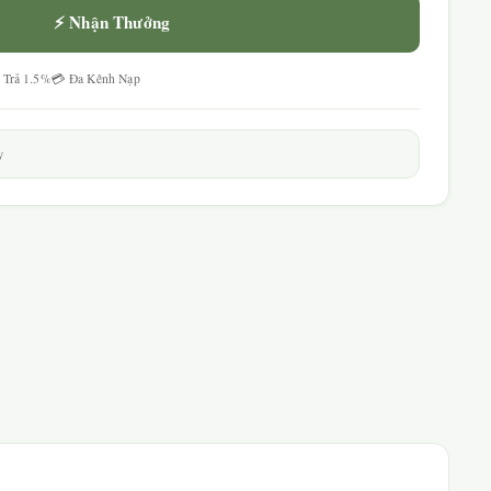
⚡ Nhận Thưởng
 Trả 1.5%
💳 Đa Kênh Nạp
y