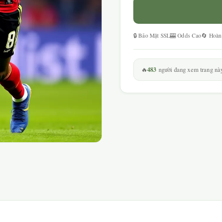
🔒 Bảo Mật SSL
🎰 Odds Cao
🔄 Hoàn
483
🔥
người đang xem trang nà