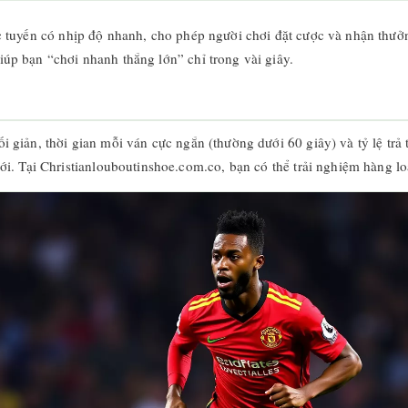
rực tuyến có nhịp độ nhanh, cho phép người chơi đặt cược và nhận thư
úp bạn “chơi nhanh thắng lớn” chỉ trong vài giây.
tối giản, thời gian mỗi ván cực ngắn (thường dưới 60 giây) và tỷ lệ tr
mới. Tại Christianlouboutinshoe.com.co, bạn có thể trải nghiệm hàng l