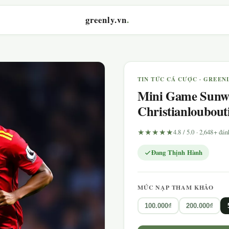
greenly.vn
.
TIN TỨC CÁ CƯỢC · GREEN
Mini Game Sunw
Christianloubout
★★★★★
4.8 / 5.0 · 2,648+ đá
Đang Thịnh Hành
MỨC NẠP THAM KHẢO
100.000₫
200.000₫