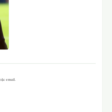
oặc email.