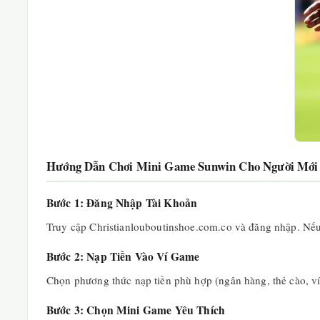
Hướng Dẫn Chơi Mini Game Sunwin Cho Người Mới
Bước 1: Đăng Nhập Tài Khoản
Truy cập Christianlouboutinshoe.com.co và đăng nhập. Nếu 
Bước 2: Nạp Tiền Vào Ví Game
Chọn phương thức nạp tiền phù hợp (ngân hàng, thẻ cào, ví 
Bước 3: Chọn Mini Game Yêu Thích