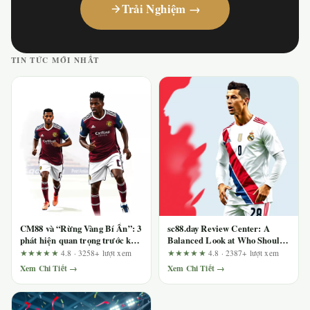
Trải Nghiệm →
TIN TỨC MỚI NHẤT
CM88 và “Rừng Vàng Bí Ẩn”: 3
sc88.day Review Center: A
phát hiện quan trọng trước khi
Balanced Look at Who Should
bạn tin vào quảng cáo
Use It
★★★★★
4.8 · 3258+ lượt xem
★★★★★
4.8 · 2387+ lượt xem
Xem Chi Tiết →
Xem Chi Tiết →