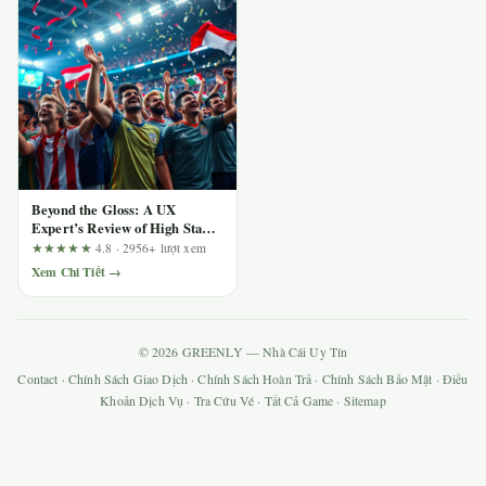
Beyond the Gloss: A UX
Expert’s Review of High Stakes
Poker Tables and Premium
★★★★★
4.8 · 2956+ lượt xem
Rewards at mm88.observer
Xem Chi Tiết →
© 2026 GREENLY — Nhà Cái Uy Tín
Contact
·
Chính Sách Giao Dịch
·
Chính Sách Hoàn Trả
·
Chính Sách Bảo Mật
·
Điều
Khoản Dịch Vụ
·
Tra Cứu Vé
·
Tất Cả Game
·
Sitemap