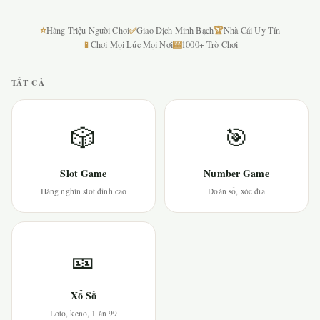
⭐
✅
🏆
Hàng Triệu Người Chơi
Giao Dịch Minh Bạch
Nhà Cái Uy Tín
📱
🎰
Chơi Mọi Lúc Mọi Nơi
1000+ Trò Chơi
TẤT CẢ
🎲
🎯
Slot Game
Number Game
Hàng nghìn slot đỉnh cao
Đoán số, xóc đĩa
🎫
Xổ Số
Loto, keno, 1 ăn 99