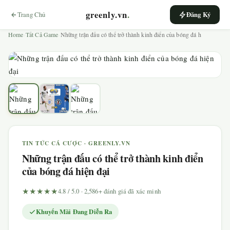
greenly.vn
.
Trang Chủ
Đăng Ký
Home
›
Tất Cả Game
›
Những trận đấu có thể trở thành kinh điển của bóng đá h
TIN TỨC CÁ CƯỢC · GREENLY.VN
Những trận đấu có thể trở thành kinh điển
của bóng đá hiện đại
★★★★★
4.8 / 5.0 · 2,586+ đánh giá đã xác minh
Khuyến Mãi Đang Diễn Ra