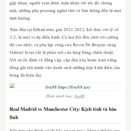
gặp nhau, người xem được mãn nhãn với tốc độ chóng
mặt, những pha pressing nghẹt thở và bàn thắng đến từ mọi
tình huống.
Trận đấu tại Etihad mùa giải 2021-2022, kết thúc với tỷ số
2-2, là một ví dụ điển hình. Cả hai đội đều chơi với cường
độ cao nhất, và pha lập công của Kevin De Bruyne cùng
Gabriel Jesus chỉ là phần nổi của tảng băng chiến thuật.
Với sự ổn định và đẳng cấp, cặp đấu này hoàn toàn xứng
đáng ghi tên mình vào danh sách những trận kinh điển của
bóng đá hiện đại.
Hình minh hoạ:
five88
Real Madrid vs Manchester City: Kịch tính và bản
lĩnh
Nếu bạn yêu thích sự lật kèo ngoạn mục, không thể bỏ qua