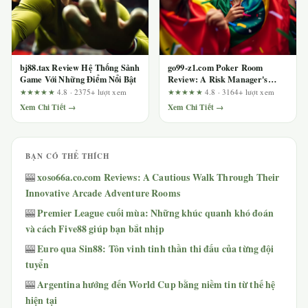
bj88.tax Review Hệ Thống Sảnh
go99-z1.com Poker Room
Game Với Những Điểm Nổi Bật
Review: A Risk Manager's
Guide to Verifying the Claims
★★★★★
4.8 · 2375+ lượt xem
★★★★★
4.8 · 3164+ lượt xem
Xem Chi Tiết →
Xem Chi Tiết →
BẠN CÓ THỂ THÍCH
xoso66a.co.com Reviews: A Cautious Walk Through Their
🎰
Innovative Arcade Adventure Rooms
Premier League cuối mùa: Những khúc quanh khó đoán
🎰
và cách Five88 giúp bạn bắt nhịp
Euro qua Sin88: Tôn vinh tinh thần thi đấu của từng đội
🎰
tuyển
Argentina hướng đến World Cup bằng niềm tin từ thế hệ
🎰
hiện tại