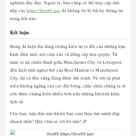
nghiệm độc đáo. Ngoài ra, bạn cũng có thể truy cập trực
tiếp vào
https://five88.tax/
để không bỏ lỡ bất kỳ thông tin
nóng hổi nào.
Kết luận
Bóng đá hiện đại đang chứng kiến sự ra đời của những trận
kinh điển mới, nơi cảm xúc và đẳng cấp hòa quyện. Từ
màn so tài chiến thuật giữa Manchester City và Liverpool,
đến kịch tính nghẹt thở của Real Madrid vs Manchester
City, tất cả đều xứng đáng được lưu danh. Và với sự phát
triển không ngừng của các đội bóng, chắc chắn chúng ta sẽ
còn được chứng kiến nhiều hơn nữa những khoảnh khắc
lịch sử.
Còn bạn, trận đấu nào khiến bạn cảm thấy tim mình đập
nhanh nhất? Hãy chia sẻ với tôi nhé! 🎉