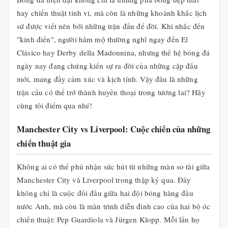
hay chiến thuật tinh vi, mà còn là những khoảnh khắc lịch
sử được viết nên bởi những trận đấu để đời. Khi nhắc đến
"kinh điển", người hâm mộ thường nghĩ ngay đến El
Clásico hay Derby della Madonnina, nhưng thế hệ bóng đá
ngày nay đang chứng kiến sự ra đời của những cặp đấu
mới, mang đầy cảm xúc và kịch tính. Vậy đâu là những
trận cầu có thể trở thành huyền thoại trong tương lai? Hãy
cùng tôi điểm qua nhé!
Manchester City vs Liverpool: Cuộc chiến của những
chiến thuật gia
Không ai có thể phủ nhận sức hút từ những màn so tài giữa
Manchester City và Liverpool trong thập kỷ qua. Đây
không chỉ là cuộc đối đầu giữa hai đội bóng hàng đầu
nước Anh, mà còn là màn trình diễn đỉnh cao của hai bộ óc
chiến thuật: Pep Guardiola và Jürgen Klopp. Mỗi lần họ