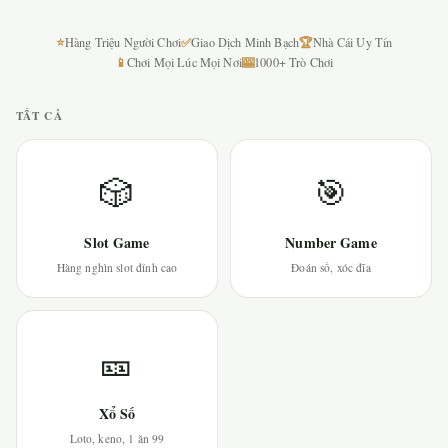
⭐
✅
🏆
Hàng Triệu Người Chơi
Giao Dịch Minh Bạch
Nhà Cái Uy Tín
📱
🎰
Chơi Mọi Lúc Mọi Nơi
1000+ Trò Chơi
TẤT CẢ
🎲
🎯
Slot Game
Number Game
Hàng nghìn slot đỉnh cao
Đoán số, xóc đĩa
🎫
Xổ Số
Loto, keno, 1 ăn 99