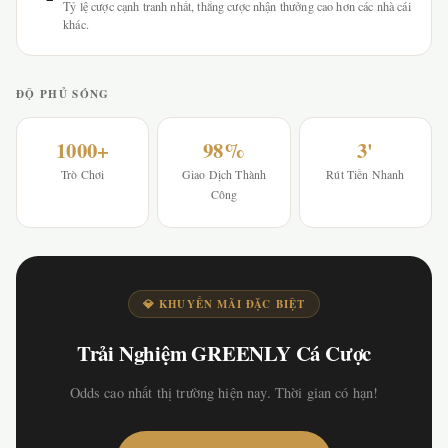
Tỷ lệ cược cạnh tranh nhất, thắng cược nhận thưởng cao hơn các nhà cái
khác.
ĐỘ PHỦ SÓNG
1000+
98%
3'
Trò Chơi
Giao Dịch Thành
Rút Tiền Nhanh
Công
💎 KHUYẾN MÃI ĐẶC BIỆT
Trải Nghiệm GREENLY Cá Cược
Odds cao nhất thị trường hiện nay. Thời gian có hạn!