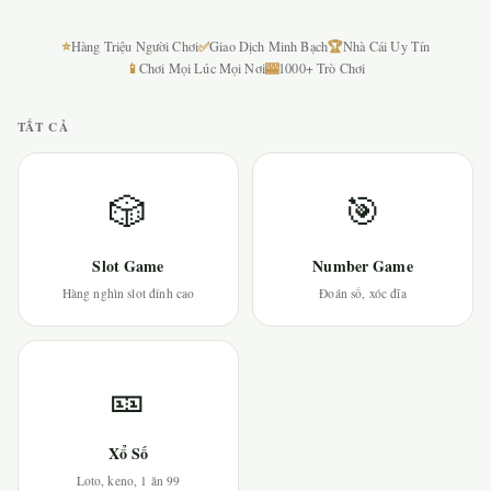
⭐
✅
🏆
Hàng Triệu Người Chơi
Giao Dịch Minh Bạch
Nhà Cái Uy Tín
📱
🎰
Chơi Mọi Lúc Mọi Nơi
1000+ Trò Chơi
TẤT CẢ
🎲
🎯
Slot Game
Number Game
Hàng nghìn slot đỉnh cao
Đoán số, xóc đĩa
🎫
Xổ Số
Loto, keno, 1 ăn 99