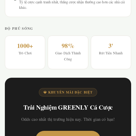
Tỷ lệ cược cạnh tranh nhất, thắng cược nhận thưởng cao hơn các nhà cái
khác.
ĐỘ PHỦ SÓNG
1000+
98%
3'
Trò Chơi
Giao Dịch Thành
Rút Tiền Nhanh
Công
💎 KHUYẾN MÃI ĐẶC BIỆT
Trải Nghiệm GREENLY Cá Cược
Odds cao nhất thị trường hiện nay. Thời gian có hạn!