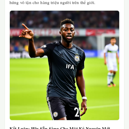
hứng vô tận cho hàng triệu người trên thế giới.
Kết Luận: Hãy Sẵn Sàng Cho Một Kỷ Nguyên Mới