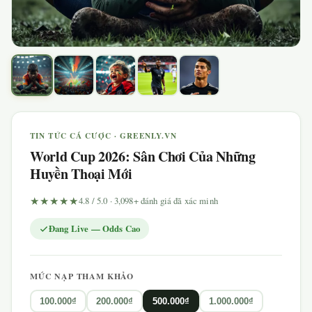
TIN TỨC CÁ CƯỢC · GREENLY.VN
World Cup 2026: Sân Chơi Của Những
Huyền Thoại Mới
★★★★★
4.8 / 5.0 · 3,098+ đánh giá đã xác minh
Đang Live — Odds Cao
MỨC NẠP THAM KHẢO
100.000₫
200.000₫
500.000₫
1.000.000₫