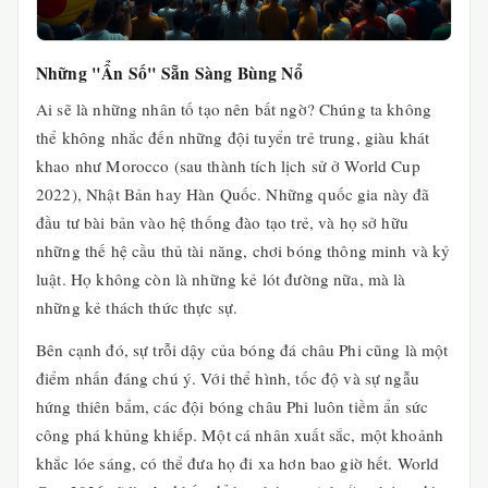
Những "Ẩn Số" Sẵn Sàng Bùng Nổ
Ai sẽ là những nhân tố tạo nên bất ngờ? Chúng ta không
thể không nhắc đến những đội tuyển trẻ trung, giàu khát
khao như Morocco (sau thành tích lịch sử ở World Cup
2022), Nhật Bản hay Hàn Quốc. Những quốc gia này đã
đầu tư bài bản vào hệ thống đào tạo trẻ, và họ sở hữu
những thế hệ cầu thủ tài năng, chơi bóng thông minh và kỷ
luật. Họ không còn là những kẻ lót đường nữa, mà là
những kẻ thách thức thực sự.
Bên cạnh đó, sự trỗi dậy của bóng đá châu Phi cũng là một
điểm nhấn đáng chú ý. Với thể hình, tốc độ và sự ngẫu
hứng thiên bẩm, các đội bóng châu Phi luôn tiềm ẩn sức
công phá khủng khiếp. Một cá nhân xuất sắc, một khoảnh
khắc lóe sáng, có thể đưa họ đi xa hơn bao giờ hết. World