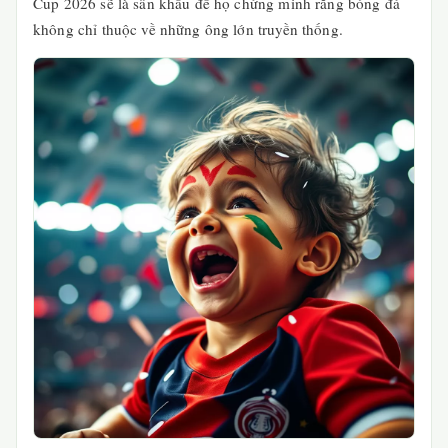
Cup 2026 sẽ là sân khấu để họ chứng minh rằng bóng đá
không chỉ thuộc về những ông lớn truyền thống.