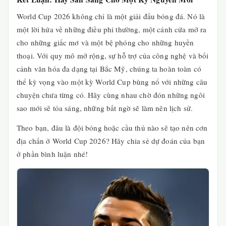
World Cup 2026 không chỉ là một giải đấu bóng đá. Nó là
một lời hứa về những điều phi thường, một cánh cửa mở ra
cho những giấc mơ và một bệ phóng cho những huyền
thoại. Với quy mô mở rộng, sự hỗ trợ của công nghệ và bối
cảnh văn hóa đa dạng tại Bắc Mỹ, chúng ta hoàn toàn có
thể kỳ vọng vào một kỳ World Cup bùng nổ với những câu
chuyện chưa từng có. Hãy cùng nhau chờ đón những ngôi
sao mới sẽ tỏa sáng, những bất ngờ sẽ làm nên lịch sử.
Theo bạn, đâu là đội bóng hoặc cầu thủ nào sẽ tạo nên cơn
địa chấn ở World Cup 2026? Hãy chia sẻ dự đoán của bạn
ở phần bình luận nhé!