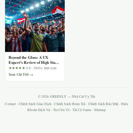
Beyond the Gloss: A UX
Expert’s Review of High Stakes
Poker Tables and Premium
★★★★★
4.8 · 2845+ lượt xem
Rewards at mm88.observer
Xem Chi Tiết →
© 2026 GREENLY — Nhà Cái Uy Tín
Contact
·
Chính Sách Giao Dịch
·
Chính Sách Hoàn Trả
·
Chính Sách Bảo Mật
·
Điều
Khoản Dịch Vụ
·
Tra Cứu Vé
·
Tất Cả Game
·
Sitemap