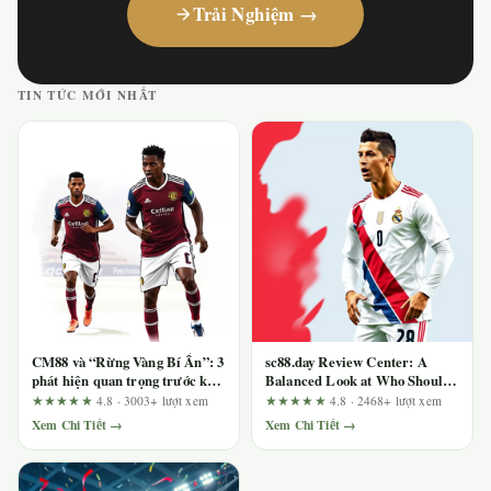
Trải Nghiệm →
TIN TỨC MỚI NHẤT
CM88 và “Rừng Vàng Bí Ẩn”: 3
sc88.day Review Center: A
phát hiện quan trọng trước khi
Balanced Look at Who Should
bạn tin vào quảng cáo
Use It
★★★★★
4.8 · 3003+ lượt xem
★★★★★
4.8 · 2468+ lượt xem
Xem Chi Tiết →
Xem Chi Tiết →