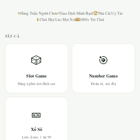
⭐
✅
🏆
Hàng Triệu Người Chơi
Giao Dịch Minh Bạch
Nhà Cái Uy Tín
📱
🎰
Chơi Mọi Lúc Mọi Nơi
1000+ Trò Chơi
TẤT CẢ
🎲
🎯
Slot Game
Number Game
Hàng nghìn slot đỉnh cao
Đoán số, xóc đĩa
🎫
Xổ Số
Loto, keno, 1 ăn 99