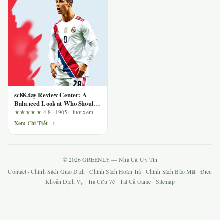
sc88.day Review Center: A
Balanced Look at Who Should
Use It
★★★★★
4.8 · 1905+ lượt xem
Xem Chi Tiết →
© 2026 GREENLY — Nhà Cái Uy Tín
Contact
·
Chính Sách Giao Dịch
·
Chính Sách Hoàn Trả
·
Chính Sách Bảo Mật
·
Điều
Khoản Dịch Vụ
·
Tra Cứu Vé
·
Tất Cả Game
·
Sitemap