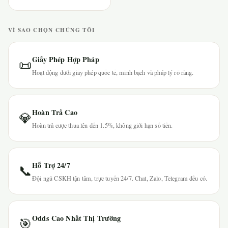
VÌ SAO CHỌN CHÚNG TÔI
Giấy Phép Hợp Pháp
📜
Hoạt động dưới giấy phép quốc tế, minh bạch và pháp lý rõ ràng.
Hoàn Trả Cao
💎
Hoàn trả cược thua lên đến 1.5%, không giới hạn số tiền.
Hỗ Trợ 24/7
📞
Đội ngũ CSKH tận tâm, trực tuyến 24/7. Chat, Zalo, Telegram đều có.
Odds Cao Nhất Thị Trường
🎯