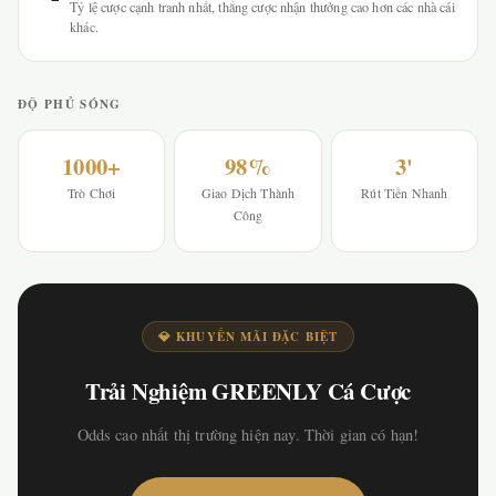
Tỷ lệ cược cạnh tranh nhất, thắng cược nhận thưởng cao hơn các nhà cái
khác.
ĐỘ PHỦ SÓNG
1000+
98%
3'
Trò Chơi
Giao Dịch Thành
Rút Tiền Nhanh
Công
💎 KHUYẾN MÃI ĐẶC BIỆT
Trải Nghiệm GREENLY Cá Cược
Odds cao nhất thị trường hiện nay. Thời gian có hạn!