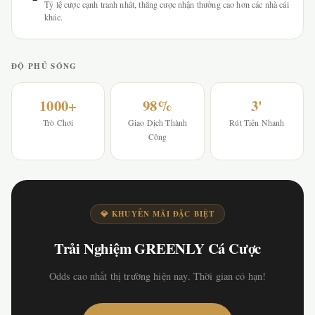
Tỷ lệ cược cạnh tranh nhất, thắng cược nhận thưởng cao hơn các nhà cái
khác.
ĐỘ PHỦ SÓNG
1000+
98%
3'
Trò Chơi
Giao Dịch Thành
Rút Tiền Nhanh
Công
💎 KHUYẾN MÃI ĐẶC BIỆT
Trải Nghiệm GREENLY Cá Cược
Odds cao nhất thị trường hiện nay. Thời gian có hạn!