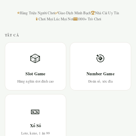
⭐
✅
🏆
Hàng Triệu Người Chơi
Giao Dịch Minh Bạch
Nhà Cái Uy Tín
📱
🎰
Chơi Mọi Lúc Mọi Nơi
1000+ Trò Chơi
TẤT CẢ
🎲
🎯
Slot Game
Number Game
Hàng nghìn slot đỉnh cao
Đoán số, xóc đĩa
🎫
Xổ Số
Loto, keno, 1 ăn 99