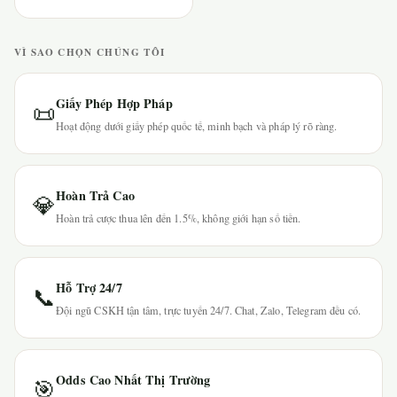
VÌ SAO CHỌN CHÚNG TÔI
Giấy Phép Hợp Pháp
📜
Hoạt động dưới giấy phép quốc tế, minh bạch và pháp lý rõ ràng.
Hoàn Trả Cao
💎
Hoàn trả cược thua lên đến 1.5%, không giới hạn số tiền.
Hỗ Trợ 24/7
📞
Đội ngũ CSKH tận tâm, trực tuyến 24/7. Chat, Zalo, Telegram đều có.
Odds Cao Nhất Thị Trường
🎯