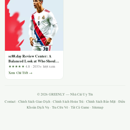
sc88.day Review Center: A
Balanced Look at Who Should
Use It
★★★★★
4.8 · 2033+ lượt xem
Xem Chi Tiết →
© 2026 GREENLY — Nhà Cái Uy Tín
Contact
·
Chính Sách Giao Dịch
·
Chính Sách Hoàn Trả
·
Chính Sách Bảo Mật
·
Điều
Khoản Dịch Vụ
·
Tra Cứu Vé
·
Tất Cả Game
·
Sitemap