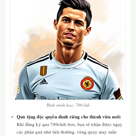
Hình minh hoạ: 789club
Quà tặng độc quyền dành riêng cho thành viên mới:
Khi đăng ký qua 789club.boo, bạn sẽ nhận được ngay
các phần quà như tiền thưởng, vòng quay may mắn