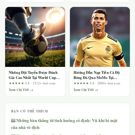
Những Đội Tuyển Được Đánh
Hướng Dẫn Nạp Tiền Cá Độ
Giá Cao Nhất Tại World Cup
Bóng Đá Qua MoMo Tại
2026
Cadobongda1
★★★★★
4.8 · 3312+ lượt xem
★★★★★
4.8 · 2880+ lượt xem
Xem Chi Tiết →
Xem Chi Tiết →
BẠN CÓ THỂ THÍCH
Những bàn thắng từ tình huống cố định: Vũ khí bí mật
🎰
của nhà vô địch