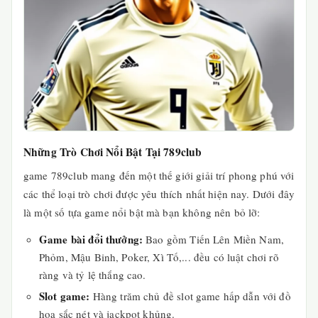
Những Trò Chơi Nổi Bật Tại 789club
game 789club mang đến một thế giới giải trí phong phú với
các thể loại trò chơi được yêu thích nhất hiện nay. Dưới đây
là một số tựa game nổi bật mà bạn không nên bỏ lỡ:
Game bài đổi thưởng:
Bao gồm Tiến Lên Miền Nam,
Phỏm, Mậu Binh, Poker, Xì Tố,... đều có luật chơi rõ
ràng và tỷ lệ thắng cao.
Slot game:
Hàng trăm chủ đề slot game hấp dẫn với đồ
họa sắc nét và jackpot khủng.