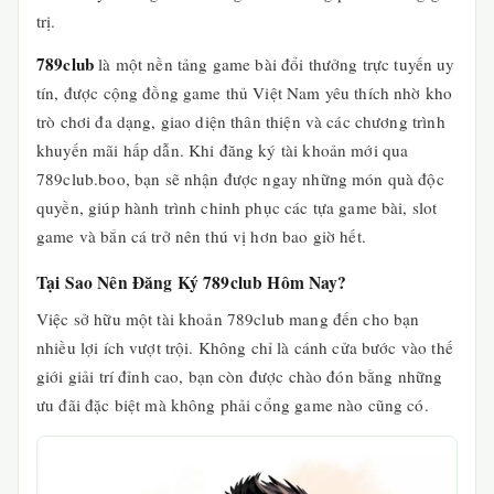
trị.
789club
là một nền tảng game bài đổi thưởng trực tuyến uy
tín, được cộng đồng game thủ Việt Nam yêu thích nhờ kho
trò chơi đa dạng, giao diện thân thiện và các chương trình
khuyến mãi hấp dẫn. Khi đăng ký tài khoản mới qua
789club.boo, bạn sẽ nhận được ngay những món quà độc
quyền, giúp hành trình chinh phục các tựa game bài, slot
game và bắn cá trở nên thú vị hơn bao giờ hết.
Tại Sao Nên Đăng Ký 789club Hôm Nay?
Việc sở hữu một tài khoản 789club mang đến cho bạn
nhiều lợi ích vượt trội. Không chỉ là cánh cửa bước vào thế
giới giải trí đỉnh cao, bạn còn được chào đón bằng những
ưu đãi đặc biệt mà không phải cổng game nào cũng có.