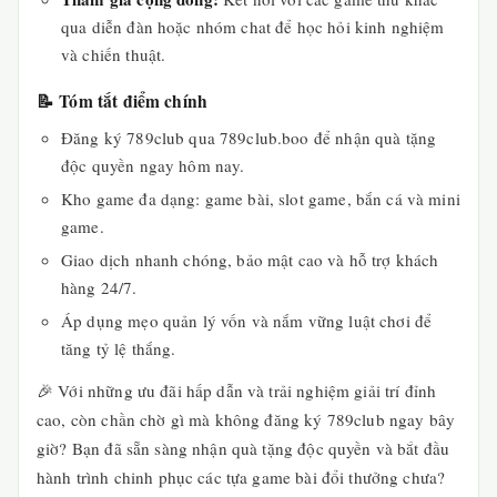
qua diễn đàn hoặc nhóm chat để học hỏi kinh nghiệm
và chiến thuật.
📝 Tóm tắt điểm chính
Đăng ký 789club qua 789club.boo để nhận quà tặng
độc quyền ngay hôm nay.
Kho game đa dạng: game bài, slot game, bắn cá và mini
game.
Giao dịch nhanh chóng, bảo mật cao và hỗ trợ khách
hàng 24/7.
Áp dụng mẹo quản lý vốn và nắm vững luật chơi để
tăng tỷ lệ thắng.
🎉 Với những ưu đãi hấp dẫn và trải nghiệm giải trí đỉnh
cao, còn chần chờ gì mà không đăng ký 789club ngay bây
giờ? Bạn đã sẵn sàng nhận quà tặng độc quyền và bắt đầu
hành trình chinh phục các tựa game bài đổi thưởng chưa?