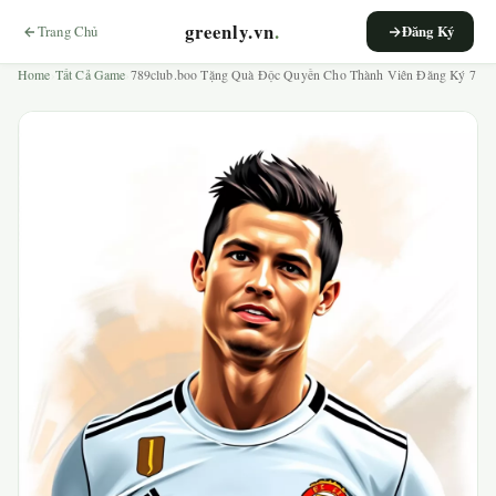
greenly.vn
.
Trang Chủ
Đăng Ký
Home
›
Tất Cả Game
›
789club.boo Tặng Quà Độc Quyền Cho Thành Viên Đăng Ký 7