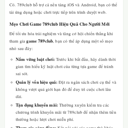
Có. 789club hỗ trợ cả nền tảng iOS và Android, bạn có thể
tải ứng dụng hoặc chơi trực tiếp trên trình duyệt web.
Mẹo Chơi Game 789club Hiệu Quả Cho Người Mới
Để tối ưu hóa trải nghiệm và tăng cơ hội chiến thắng khi
game 789club
tham gia
, bạn có thể áp dụng một số mẹo
nhỏ sau đây:
Nắm vững luật chơi:
Trước khi bắt đầu, hãy dành thời
gian tìm hiểu kỹ luật chơi của từng tựa game để tránh
sai sót.
Quản lý vốn hiệu quả:
Đặt ra ngân sách chơi cụ thể và
không vượt quá giới hạn đó để duy trì cuộc chơi lâu
dài.
Tận dụng khuyến mãi:
Thường xuyên kiểm tra các
chương trình khuyến mãi từ 789club để nhận thêm tiền
thưởng hoặc lượt chơi miễn phí.
Tham gia cộng đồng:
Kết nối với các game thủ khác