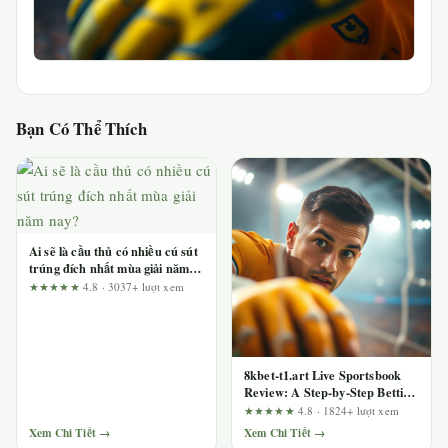
Bạn Có Thể Thích
Ai sẽ là cầu thủ có nhiều cú sút
trúng đích nhất mùa giải năm
nay?
★★★★★
4.8 · 3037+ lượt xem
8kbet-t1.art Live Sportsbook
Review: A Step-by-Step Betting
Guide
★★★★★
4.8 · 1824+ lượt xem
Xem Chi Tiết →
Xem Chi Tiết →