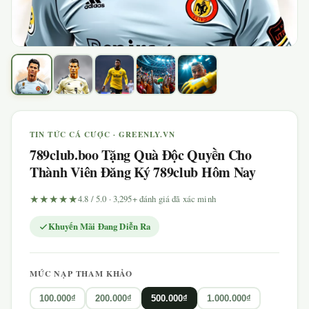
TIN TỨC CÁ CƯỢC · GREENLY.VN
789club.boo Tặng Quà Độc Quyền Cho
Thành Viên Đăng Ký 789club Hôm Nay
★★★★★
4.8 / 5.0 · 3,295+ đánh giá đã xác minh
Khuyến Mãi Đang Diễn Ra
MỨC NẠP THAM KHẢO
100.000₫
200.000₫
500.000₫
1.000.000₫