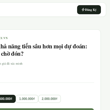
Đăng Ký
LY.VN
khả năng tiến sâu hơn mọi dự đoán:
 chờ đón?
nh giá đã xác minh
500.000₫
1.000.000₫
2.000.000₫