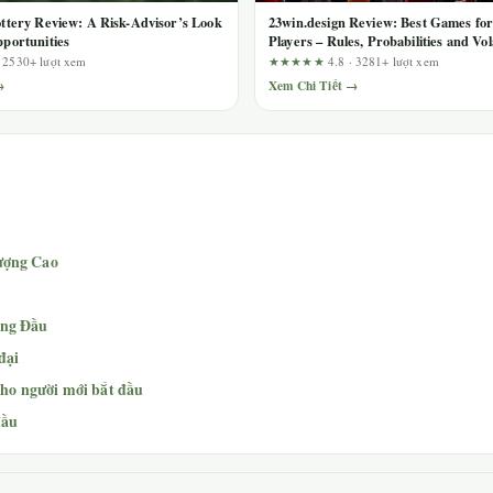
ttery Review: A Risk-Advisor’s Look
23win.design Review: Best Games fo
portunities
Players – Rules, Probabilities and Vola
Explained
· 2530+ lượt xem
★★★★★
4.8 · 3281+ lượt xem
→
Xem Chi Tiết →
x
ượng Cao
àng Đầu
đại
cho người mới bắt đầu
đầu