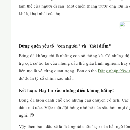
tâm thế của người đi săn. Một chiến thắng trước ông lớn là
khí lợi hại nhất của họ.
Đừng quên yếu tố "con người" và "thời điểm"
Bóng đá không chỉ là những con số thống kê. Có những đội 
trụ cột, sự trở lại của những cầu thủ giàu kinh nghiệm, hay 
liên tục là vô cùng quan trọng. Bạn có thể
Đăng nhập 99wi
dự đoán tỷ số chính xác nhất.
Kết luận: Hãy tin vào những điều không tưởng!
Bóng đá luôn dành chỗ cho những câu chuyện cổ tích. Các đ
dám mơ ước. Việc một đội bóng nhỏ bé tiến sâu hơn mọi dự đ
nghỉ. 😊
Vậy theo bạn, đâu sẽ là "kẻ ngoài cuộc" tạo nên bất ngờ l