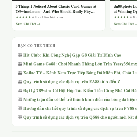
3 Things I Noticed About Classic Card Games at
dn88.photo Lo
789winnd.com – And Who Should Really Play
at Winning Op
Them
★★★★★
4.8 · 2116+ lượt xem
★★★★★
4.8 
Xem Chi Tiết →
Xem Chi Tiết 
BẠN CÓ THỂ THÍCH
Hit Club: Khi Công Nghệ Gặp Gỡ Giải Trí Đỉnh Cao
🎰
Mini Game Go88: Chơi Nhanh Thắng Lớn Trên Yeezy350.m
🎰
Xoilac TV – Kênh Xem Trực Tiếp Bóng Đá Miễn Phí, Chất L
🎰
Quy trình sử dụng các dịch vụ trên EA88 từ A đến Z
🎰
Đại Lý 789win: Cơ Hội Hợp Tác Kiếm Tiền Cùng Nhà Cái H
🎰
Những trận đấu có thể trở thành kinh điển của bóng đá hiện 
🎰
Hướng dẫn chi tiết quy trình sử dụng các dịch vụ trên FV88 
🎰
Quy trình sử dụng các dịch vụ trên QS88 cho người mới bắt 
🎰