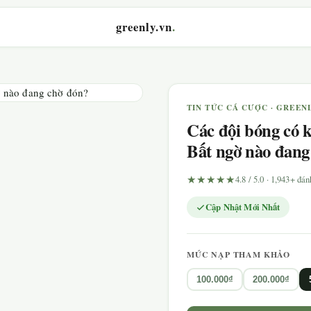
greenly.vn
.
TIN TỨC CÁ CƯỢC · GREEN
Các đội bóng có 
Bất ngờ nào đang
★★★★★
4.8 / 5.0 · 1,943+ đá
Cập Nhật Mới Nhất
MỨC NẠP THAM KHẢO
100.000₫
200.000₫