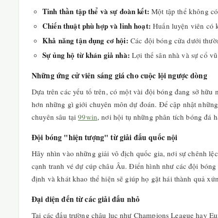
Tinh thần tập thể và sự đoàn kết:
Một tập thể không có 
Chiến thuật phù hợp và linh hoạt:
Huấn luyện viên có k
Khả năng tận dụng cơ hội:
Các đội bóng cửa dưới thường
Sự ủng hộ từ khán giả nhà:
Lợi thế sân nhà và sự cổ vũ
Những ứng cử viên sáng giá cho cuộc lội ngược dòng
Dựa trên các yếu tố trên, có một vài đội bóng đang sở hữu 
hơn những gì giới chuyên môn dự đoán. Để cập nhật những t
chuyên sâu tại
99win
, nơi hội tụ những phân tích bóng đá 
Đội bóng "hiện tượng" từ giải đấu quốc nội
Hãy nhìn vào những giải vô địch quốc gia, nơi sự chênh lệc
cạnh tranh vé dự cúp châu Âu. Điển hình như các đội bóng
định và khát khao thể hiện sẽ giúp họ gặt hái thành quả xứ
Đại diện đến từ các giải đấu nhỏ
Tại các đấu trường châu lục như Champions League hay Euro