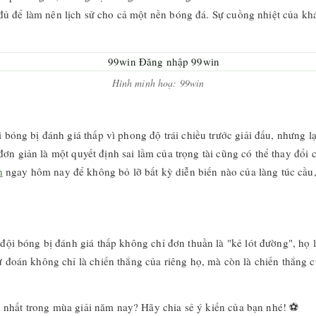
 đủ để làm nên lịch sử cho cả một nền bóng đá. Sự cuồng nhiệt của kh
Hình minh hoạ: 99win
bóng bị đánh giá thấp vì phong độ trái chiều trước giải đấu, nhưng l
đơn giản là một quyết định sai lầm của trọng tài cũng có thể thay đổi 
n
ngay hôm nay để không bỏ lỡ bất kỳ diễn biến nào của làng túc cầ
ội bóng bị đánh giá thấp không chỉ đơn thuần là "kẻ lót đường", họ 
oán không chỉ là chiến thắng của riêng họ, mà còn là chiến thắng của
ớn nhất trong mùa giải năm nay? Hãy chia sẻ ý kiến của bạn nhé! ⚽