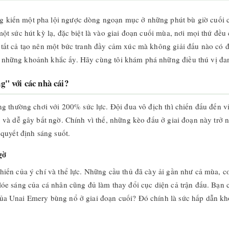
 kiến một pha lội ngược dòng ngoạn mục ở những phút bù giờ cuối cù
một sức hút kỳ lạ, đặc biệt là vào giai đoạn cuối mùa, nơi mọi thứ đề
 tất cả tạo nên một bức tranh đầy cảm xúc mà không giải đấu nào có 
ẻ những khoảnh khắc ấy. Hãy cùng tôi khám phá những điều thú vị đa
g" với các nhà cái?
ng thường chơi với 200% sức lực. Đội đua vô địch thì chiến đấu đến vi
" và dễ gây bất ngờ. Chính vì thế, những kèo đấu ở giai đoạn này trở 
 quyết định sáng suốt.
gờ
hiến của ý chí và thể lực. Những cầu thủ đã cày ải gần như cả mùa, cơ
lóe sáng của cá nhân cũng đủ làm thay đổi cục diện cả trận đấu. Bạn 
của Unai Emery bùng nổ ở giai đoạn cuối? Đó chính là sức hấp dẫn k