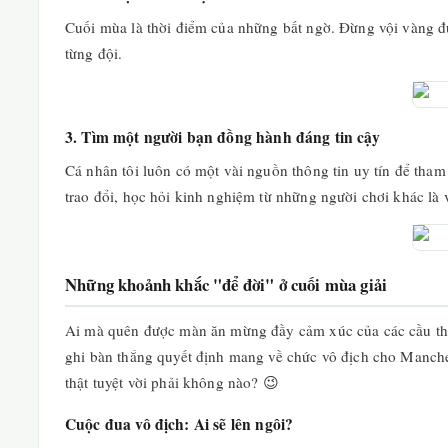
Cuối mùa là thời điểm của những bất ngờ. Đừng vội vàng đưa
từng đội.
3. Tìm một người bạn đồng hành đáng tin cậy
Cá nhân tôi luôn có một vài nguồn thông tin uy tín để tham
trao đổi, học hỏi kinh nghiệm từ những người chơi khác là 
Những khoảnh khắc "để đời" ở cuối mùa giải
Ai mà quên được màn ăn mừng đầy cảm xúc của các cầu th
ghi bàn thắng quyết định mang về chức vô địch cho Manch
thật tuyệt vời phải không nào? 😉
Cuộc đua vô địch: Ai sẽ lên ngôi?