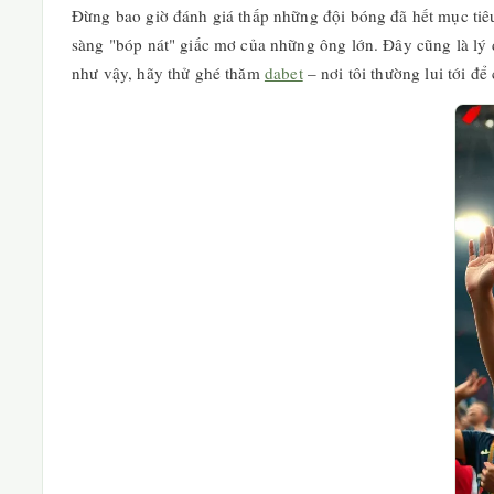
Đừng bao giờ đánh giá thấp những đội bóng đã hết mục tiê
sàng "bóp nát" giấc mơ của những ông lớn. Đây cũng là lý 
như vậy, hãy thử ghé thăm
dabet
– nơi tôi thường lui tới đ