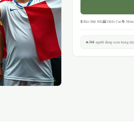
🔒 Bảo Mật SSL
🎰 Odds Cao
🔄 Hoàn
344
🔥
người đang xem trang nà