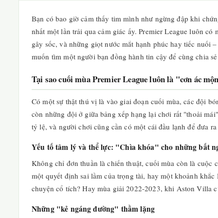
Bạn có bao giờ cảm thấy tim mình như ngừng đập khi chứng
nhất một lần trải qua cảm giác ấy. Premier League luôn có 
gây sốc, và những giọt nước mắt hạnh phúc hay tiếc nuối –
muốn tìm một người bạn đồng hành tin cậy để cùng chia s
Tại sao cuối mùa Premier League luôn là "cơn ác mộn
Có một sự thật thú vị là vào giai đoạn cuối mùa, các đội bó
còn những đội ở giữa bảng xếp hạng lại chơi rất "thoải mái
tỷ lệ, và người chơi cũng cần có một cái đầu lạnh để đưa ra
Yếu tố tâm lý và thể lực: "Chìa khóa" cho những bất n
Không chỉ đơn thuần là chiến thuật, cuối mùa còn là cuộc c
một quyết định sai lầm của trọng tài, hay một khoảnh khắc 
chuyện cổ tích? Hay mùa giải 2022-2023, khi Aston Villa 
Những "kẻ ngáng đường" thầm lặng