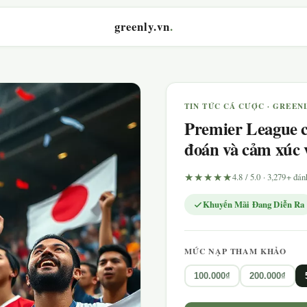
greenly.vn
.
TIN TỨC CÁ CƯỢC · GREEN
Premier League 
đoán và cảm xúc 
★★★★★
4.8 / 5.0 · 3,279+ đá
Khuyến Mãi Đang Diễn Ra
MỨC NẠP THAM KHẢO
100.000₫
200.000₫