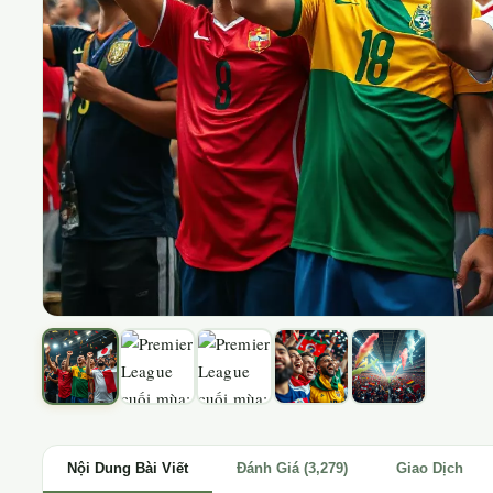
Nội Dung Bài Viết
Đánh Giá (3,279)
Giao Dịch