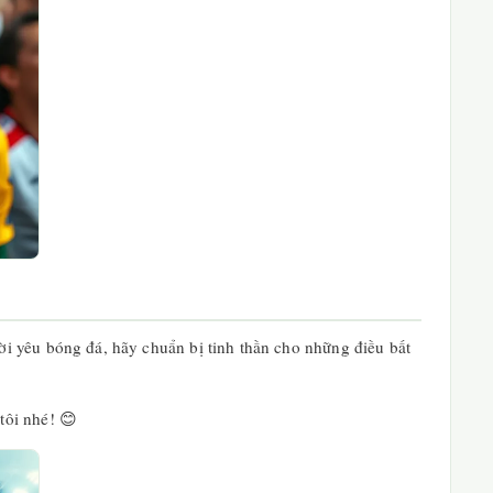
i yêu bóng đá, hãy chuẩn bị tinh thần cho những điều bất
tôi nhé! 😊