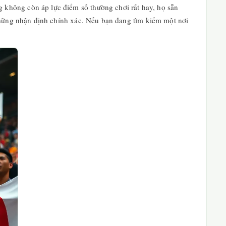
 không còn áp lực điểm số thường chơi rất hay, họ sẵn
 những nhận định chính xác. Nếu bạn đang tìm kiếm một nơi