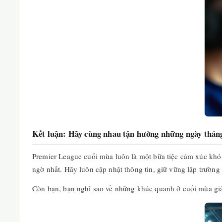
Kết luận: Hãy cùng nhau tận hưởng những ngày tháng
Premier League cuối mùa luôn là một bữa tiệc cảm xúc khó 
ngờ nhất. Hãy luôn cập nhật thông tin, giữ vững lập trường
Còn bạn, bạn nghĩ sao về những khúc quanh ở cuối mùa giả