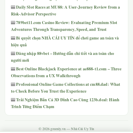
Daily Slot Races at MU88: A User-Journey Review from a
🎰
Risk-Advisor Perspective
789bet11.com Casino Review: Evaluating Premium Slot
🎰
Adventures Through Transparency, Speed, and Trust
Bí quyết chọn NHÀ CÁI UY TÍN để chơi game an toàn và
🎰
hiệu quả
Đăng nhập 88vbet – Hướng dẫn chi tiết và an toàn cho
🎰
người mới
Best Online Blackjack Experience at ae888-t1.com – Three
🎰
Observations from a UX Walkthrough
Professional Online Game Collections at cm88.dad: What
🎰
to Check Before You Trust the Experience
Trải Nghiệm Bắn Cá 3D Đỉnh Cao Cùng 123b.deal: Hành
🎰
Trình Từng Điểm Chạm
© 2026 greenly.vn — Nhà Cái Uy Tín