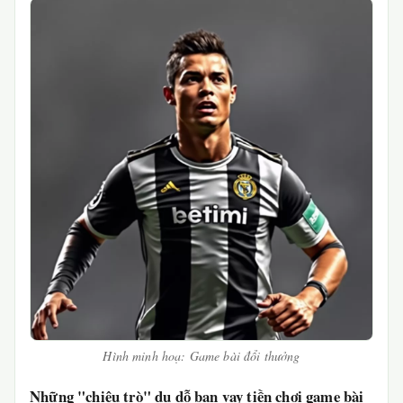
Hình minh hoạ: Game bài đổi thưởng
Những "chiêu trò" dụ dỗ bạn vay tiền chơi game bài