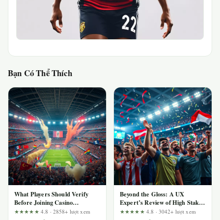
Bạn Có Thể Thích
What Players Should Verify
Beyond the Gloss: A UX
Before Joining Casino
Expert’s Review of High Stakes
Tournaments Promoted by
Poker Tables and Premium
★★★★★
4.8 · 2858+ lượt xem
★★★★★
4.8 · 3042+ lượt xem
kubett1.com
Rewards at mm88.observer