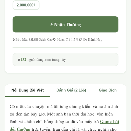
2.000.000₫
⚡ Nhận Thưởng
🔒 Bảo Mật SSL
🎰 Odds Cao
🔄 Hoàn Trả 1.5%
💳 Đa Kênh Nạp
132
🔥
người đang xem trang này
Nội Dung Bài Viết
Đánh Giá (2,166)
Giao Dịch
Có một câu chuyện mà tôi từng chứng kiến, và nó ám ảnh
tôi đến tận bây giờ. Một anh bạn thời đại học, vốn hiền
Game bài
lành và chăm chỉ, bỗng dưng sa đà vào mấy trò
đổi thưởng
trực tuyến. Ban đầu chỉ là vài chục nghìn cho