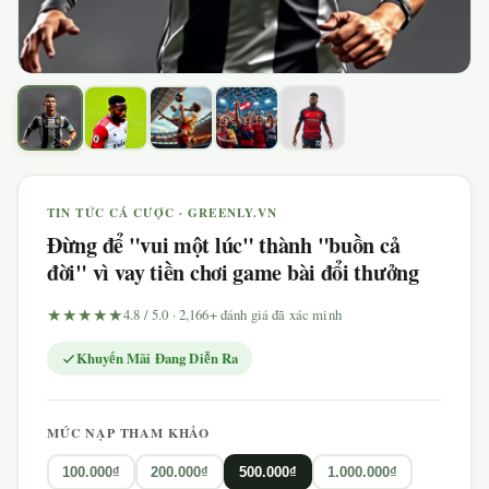
TIN TỨC CÁ CƯỢC · GREENLY.VN
Đừng để "vui một lúc" thành "buồn cả
đời" vì vay tiền chơi game bài đổi thưởng
★★★★★
4.8 / 5.0 · 2,166+ đánh giá đã xác minh
Khuyến Mãi Đang Diễn Ra
MỨC NẠP THAM KHẢO
100.000₫
200.000₫
500.000₫
1.000.000₫