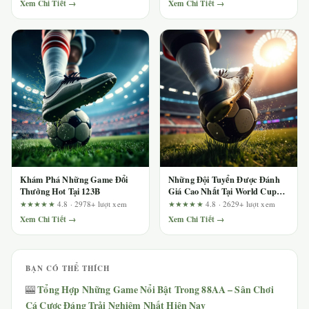
Xem Chi Tiết →
Xem Chi Tiết →
Khám Phá Những Game Đổi
Những Đội Tuyển Được Đánh
Thưởng Hot Tại 123B
Giá Cao Nhất Tại World Cup
2026
★★★★★
4.8 · 2978+ lượt xem
★★★★★
4.8 · 2629+ lượt xem
Xem Chi Tiết →
Xem Chi Tiết →
BẠN CÓ THỂ THÍCH
Tổng Hợp Những Game Nổi Bật Trong 88AA – Sân Chơi
🎰
Cá Cược Đáng Trải Nghiệm Nhất Hiện Nay