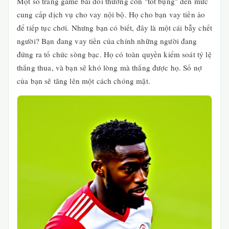
Một số trang game bài đổi thưởng còn "tốt bụng" đến mức
cung cấp dịch vụ cho vay nội bộ. Họ cho bạn vay tiền ảo
để tiếp tục chơi. Nhưng bạn có biết, đây là một cái bẫy chết
người? Bạn đang vay tiền của chính những người đang
đứng ra tổ chức sòng bạc. Họ có toàn quyền kiểm soát tỷ lệ
thắng thua, và bạn sẽ khó lòng mà thắng được họ. Số nợ
của bạn sẽ tăng lên một cách chóng mặt.