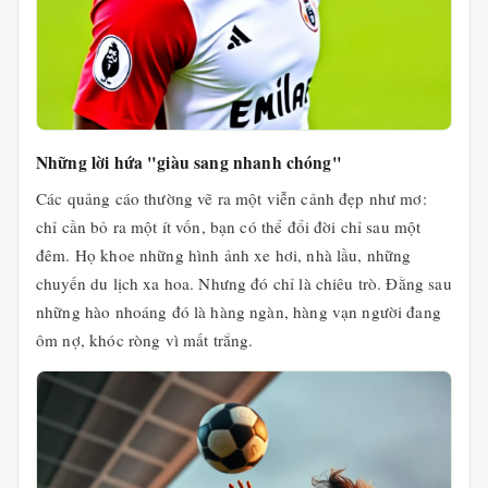
Những lời hứa "giàu sang nhanh chóng"
Các quảng cáo thường vẽ ra một viễn cảnh đẹp như mơ:
chỉ cần bỏ ra một ít vốn, bạn có thể đổi đời chỉ sau một
đêm. Họ khoe những hình ảnh xe hơi, nhà lầu, những
chuyến du lịch xa hoa. Nhưng đó chỉ là chiêu trò. Đằng sau
những hào nhoáng đó là hàng ngàn, hàng vạn người đang
ôm nợ, khóc ròng vì mất trắng.