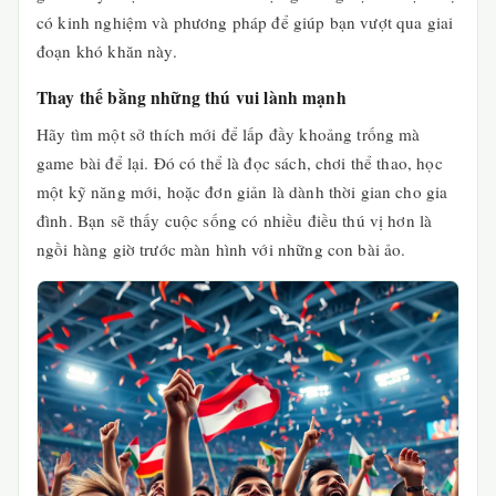
có kinh nghiệm và phương pháp để giúp bạn vượt qua giai
đoạn khó khăn này.
Thay thế bằng những thú vui lành mạnh
Hãy tìm một sở thích mới để lấp đầy khoảng trống mà
game bài để lại. Đó có thể là đọc sách, chơi thể thao, học
một kỹ năng mới, hoặc đơn giản là dành thời gian cho gia
đình. Bạn sẽ thấy cuộc sống có nhiều điều thú vị hơn là
ngồi hàng giờ trước màn hình với những con bài ảo.