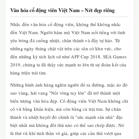
Văn hóa cổ động viên Việt Nam – Nét đẹp riêng
Nhắc đến văn hóa cổ động viên, không thể không nhắc
đến Việt Nam. Người hâm mộ Việt Nam nổi tiếng với tình
yêu bóng đá cuồng nhiệt, chân thành và đầy tự hào. Từ
những ngày tháng chật vật trên các sân cỏ khu vực, cho
đến những kỳ tích lịch sử như AFF Cup 2018, SEA Games
2019, chúng ta đã thấy sức mạnh to lớn từ sự đoàn kết của
hàng triệu trái tim.
Những hình ảnh hàng nghìn người đổ ra đường, mặc áo đỏ
sao vàng, hát vang "Nối vòng tay lớn" đã trở thành một
biểu tượng văn hóa đẹp. Cổ động viên Việt Nam không chỉ
cổ vũ bằng khẩu hiệu, mà còn bằng cả trái tim. Sự chân
thành và nhiệt huyết đó chính là "sức mạnh sân nhà" đặc
biệt nhất mà không đối thủ nào có thể sao chép được. Nó
là thứ vũ khí tinh thần vô giá, giúp các cầu thủ vượt qua