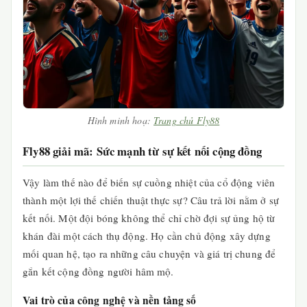
Hình minh hoạ:
Trang chủ Fly88
Fly88 giải mã: Sức mạnh từ sự kết nối cộng đồng
Vậy làm thế nào để biến sự cuồng nhiệt của cổ động viên
thành một lợi thế chiến thuật thực sự? Câu trả lời nằm ở sự
kết nối. Một đội bóng không thể chỉ chờ đợi sự ủng hộ từ
khán đài một cách thụ động. Họ cần chủ động xây dựng
mối quan hệ, tạo ra những câu chuyện và giá trị chung để
gắn kết cộng đồng người hâm mộ.
Vai trò của công nghệ và nền tảng số