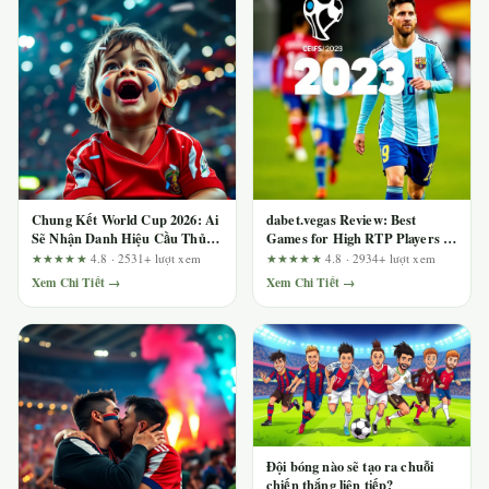
Chung Kết World Cup 2026: Ai
dabet.vegas Review: Best
Sẽ Nhận Danh Hiệu Cầu Thủ
Games for High RTP Players –
Hay Nhất?
A Risk Manager’s Perspective
★★★★★
4.8 · 2531+ lượt xem
★★★★★
4.8 · 2934+ lượt xem
Xem Chi Tiết →
Xem Chi Tiết →
Đội bóng nào sẽ tạo ra chuỗi
chiến thắng liên tiếp?