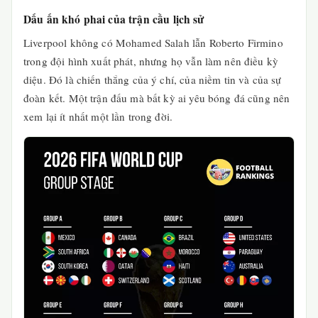
Dấu ấn khó phai của trận cầu lịch sử
Liverpool không có Mohamed Salah lẫn Roberto Firmino
trong đội hình xuất phát, nhưng họ vẫn làm nên điều kỳ
diệu. Đó là chiến thắng của ý chí, của niềm tin và của sự
đoàn kết. Một trận đấu mà bất kỳ ai yêu bóng đá cũng nên
xem lại ít nhất một lần trong đời.