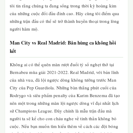
tôi tin rằng chúng ta đang sống trong thời kỳ hoàng kim
của những cuộc đối đầu đỉnh cao. Hãy cùng tôi điểm qua
những trận đấu có thể sẽ trở thành huyền thoại trong lòng
người hâm mộ.
Man City vs Real Madrid: Bản hùng ca không hồi
kết
Không ai có thể quên màn rượt đuổi tỷ số nghẹt thở tại
Bernabeu mùa giải 2021-2022. Real Madrid, với bản lĩnh
của nhà vua, đã lội ngược dòng không tưởng trước Man
City của Pep Guardiola. Những bàn thắng phút cuối của
Rodrygo và siêu phẩm penalty của Karim Benzema đã tạo
nên một trong những màn lội ngược dòng vĩ đại nhất lịch
sử Champions League. Đây chính là mẫu trận đấu mà
người ta sẽ kể cho con cháu nghe về tinh thần không bỏ
cuộc. Nếu bạn muốn tìm hiểu thêm về cách các đội bóng