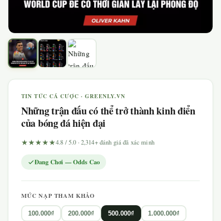
TIN TỨC CÁ CƯỢC · GREENLY.VN
Những trận đấu có thể trở thành kinh điển
của bóng đá hiện đại
★★★★★
4.8 / 5.0 · 2,314+ đánh giá đã xác minh
Đang Chơi — Odds Cao
MỨC NẠP THAM KHẢO
100.000₫
200.000₫
500.000₫
1.000.000₫