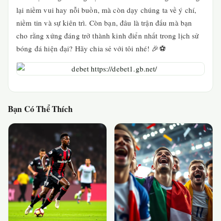
lại niềm vui hay nỗi buồn, mà còn dạy chúng ta về ý chí,
niềm tin và sự kiên trì. Còn bạn, đâu là trận đấu mà bạn
cho rằng xứng đáng trở thành kinh điển nhất trong lịch sử
bóng đá hiện đại? Hãy chia sẻ với tôi nhé! 🎉⚽
Bạn Có Thể Thích