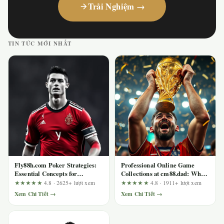
Trải Nghiệm →
TIN TỨC MỚI NHẤT
Fly88h.com Poker Strategies:
Professional Online Game
Essential Concepts for
Collections at cm88.dad: What
Beginners
to Check Before You Trust the
★★★★★
4.8 · 2625+ lượt xem
★★★★★
4.8 · 1911+ lượt xem
Experience
Xem Chi Tiết →
Xem Chi Tiết →