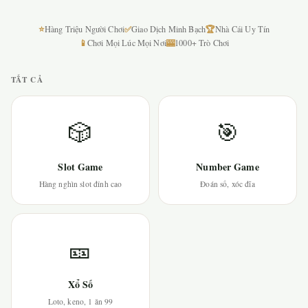
⭐
✅
🏆
Hàng Triệu Người Chơi
Giao Dịch Minh Bạch
Nhà Cái Uy Tín
📱
🎰
Chơi Mọi Lúc Mọi Nơi
1000+ Trò Chơi
TẤT CẢ
🎲
🎯
Slot Game
Number Game
Hàng nghìn slot đỉnh cao
Đoán số, xóc đĩa
🎫
Xổ Số
Loto, keno, 1 ăn 99