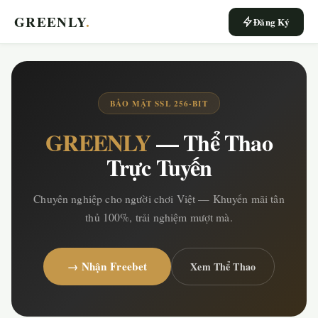
GREENLY
.
Đăng Ký
BẢO MẬT SSL 256-BIT
GREENLY
— Thể Thao
Trực Tuyến
Chuyên nghiệp cho người chơi Việt — Khuyến mãi tân
thủ 100%, trải nghiệm mượt mà.
→ Nhận Freebet
Xem Thể Thao