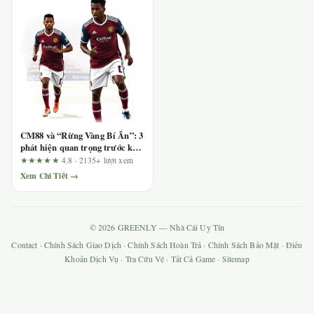
CM88 và “Rừng Vàng Bí Ẩn”: 3
phát hiện quan trọng trước khi
bạn tin vào quảng cáo
★★★★★
4.8 · 2135+ lượt xem
Xem Chi Tiết →
© 2026 GREENLY — Nhà Cái Uy Tín
Contact
·
Chính Sách Giao Dịch
·
Chính Sách Hoàn Trả
·
Chính Sách Bảo Mật
·
Điều
Khoản Dịch Vụ
·
Tra Cứu Vé
·
Tất Cả Game
·
Sitemap