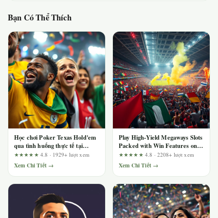
Bạn Có Thể Thích
Học chơi Poker Texas Hold'em
Play High-Yield Megaways Slots
qua tình huống thực tế tại
Packed with Win Features on
dn88.green
789club
★★★★★
4.8 · 1929+ lượt xem
★★★★★
4.8 · 2208+ lượt xem
Xem Chi Tiết →
Xem Chi Tiết →