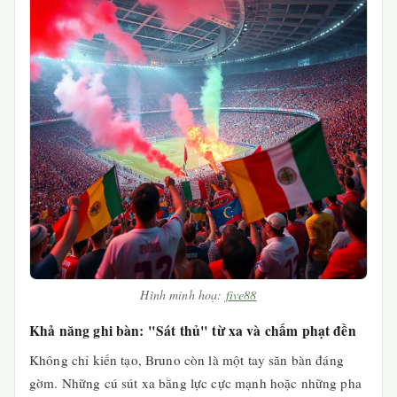
Hình minh hoạ:
five88
Khả năng ghi bàn: "Sát thủ" từ xa và chấm phạt đền
Không chỉ kiến tạo, Bruno còn là một tay săn bàn đáng
gờm. Những cú sút xa bằng lực cực mạnh hoặc những pha