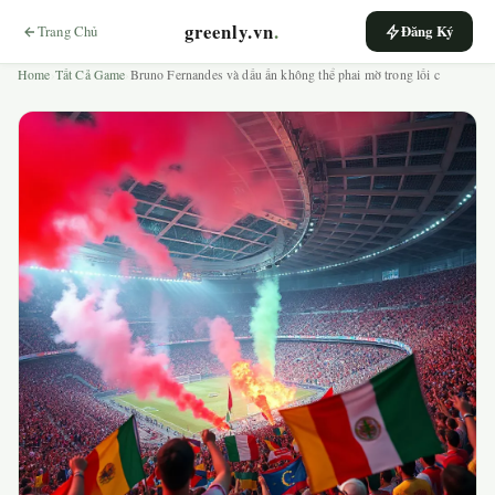
greenly.vn
.
Trang Chủ
Đăng Ký
Home
›
Tất Cả Game
›
Bruno Fernandes và dấu ấn không thể phai mờ trong lối c