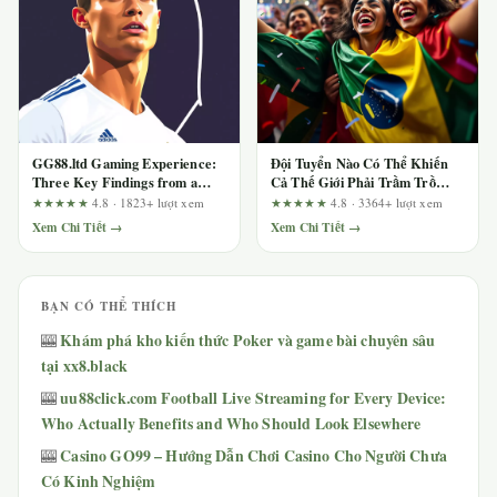
GG88.ltd Gaming Experience:
Đội Tuyển Nào Có Thể Khiến
Three Key Findings from a
Cả Thế Giới Phải Trầm Trồ
Touchpoint-by-Touchpoint
2026?
★★★★★
4.8 · 1823+ lượt xem
★★★★★
4.8 · 3364+ lượt xem
Review
Xem Chi Tiết →
Xem Chi Tiết →
BẠN CÓ THỂ THÍCH
Khám phá kho kiến thức Poker và game bài chuyên sâu
🎰
tại xx8.black
uu88click.com Football Live Streaming for Every Device:
🎰
Who Actually Benefits and Who Should Look Elsewhere
Casino GO99 – Hướng Dẫn Chơi Casino Cho Người Chưa
🎰
Có Kinh Nghiệm