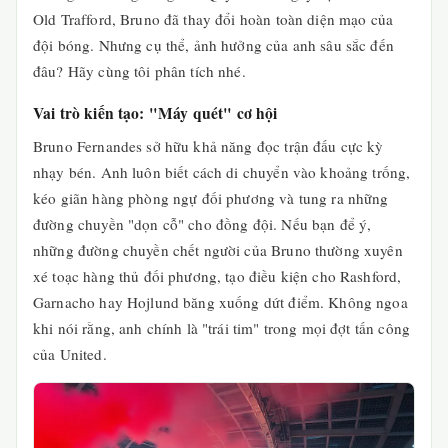
Old Trafford, Bruno đã thay đổi hoàn toàn diện mạo của
đội bóng. Nhưng cụ thể, ảnh hưởng của anh sâu sắc đến
đâu? Hãy cùng tôi phân tích nhé.
Vai trò kiến tạo: "Máy quét" cơ hội
Bruno Fernandes sở hữu khả năng đọc trận đấu cực kỳ
nhạy bén. Anh luôn biết cách di chuyển vào khoảng trống,
kéo giãn hàng phòng ngự đối phương và tung ra những
đường chuyền "dọn cỗ" cho đồng đội. Nếu bạn để ý,
những đường chuyền chết người của Bruno thường xuyên
xé toạc hàng thủ đối phương, tạo điều kiện cho Rashford,
Garnacho hay Hojlund băng xuống dứt điểm. Không ngoa
khi nói rằng, anh chính là "trái tim" trong mọi đợt tấn công
của United.