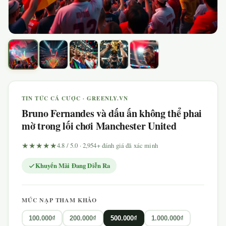
TIN TỨC CÁ CƯỢC · GREENLY.VN
Bruno Fernandes và dấu ấn không thể phai
mờ trong lối chơi Manchester United
★★★★★
4.8 / 5.0 · 2,954+ đánh giá đã xác minh
Khuyến Mãi Đang Diễn Ra
MỨC NẠP THAM KHẢO
100.000₫
200.000₫
500.000₫
1.000.000₫