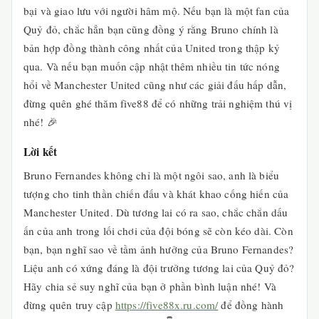
bại và giao lưu với người hâm mộ. Nếu bạn là một fan của
Quỷ đỏ, chắc hẳn bạn cũng đồng ý rằng Bruno chính là
bản hợp đồng thành công nhất của United trong thập kỷ
qua. Và nếu bạn muốn cập nhật thêm nhiều tin tức nóng
hổi về Manchester United cũng như các giải đấu hấp dẫn,
đừng quên ghé thăm five88 để có những trải nghiệm thú vị
nhé! 🎉
Lời kết
Bruno Fernandes không chỉ là một ngôi sao, anh là biểu
tượng cho tinh thần chiến đấu và khát khao cống hiến của
Manchester United. Dù tương lai có ra sao, chắc chắn dấu
ấn của anh trong lối chơi của đội bóng sẽ còn kéo dài. Còn
bạn, bạn nghĩ sao về tầm ảnh hưởng của Bruno Fernandes?
Liệu anh có xứng đáng là đội trưởng tương lai của Quỷ đỏ?
Hãy chia sẻ suy nghĩ của bạn ở phần bình luận nhé! Và
đừng quên truy cập
https://five88x.ru.com/
để đồng hành